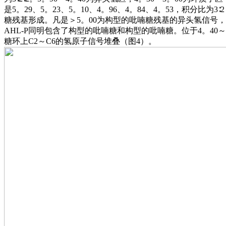
是5。29、5。23、5。10、4。96、4。84、4。53，积分比为3∶2∶
糖残基形成。凡是＞5。00为构型的吡喃糖残基的异头氢信号，
AHL-P同明包含了构型的吡喃糖和构型的吡喃糖。位于4。40～
糖环上C2～C6的氢原子信号堆叠（图4）。