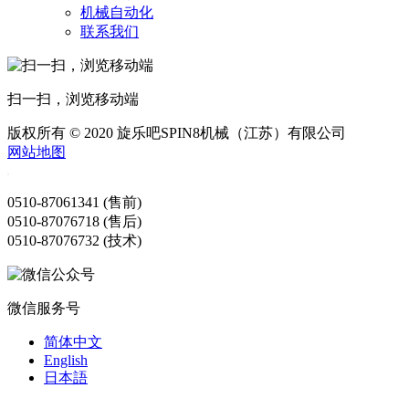
机械自动化
联系我们
扫一扫，浏览移动端
版权所有 © 2020 旋乐吧SPIN8机械（江苏）有限公司
网站地图
0510-87061341 (售前)
0510-87076718 (售后)
0510-87076732 (技术)
微信服务号
简体中文
English
日本語