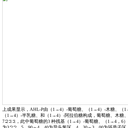
上成果显示，AHL-P由（1→4）-葡萄糖、（1→4）-木糖、（1
（1→4）-半乳糖、和（1→4）-阿拉伯糖构成，葡萄糖、木
7∶2∶1∶1，此中葡萄糖的3 种残基（1→4）-葡萄糖、（1→4，
为3∶2∶2。5。90～4。40为异头氢区，4。30～3。00为环质子