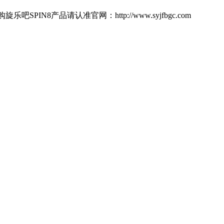
产品请认准官网：http://www.syjfbgc.com