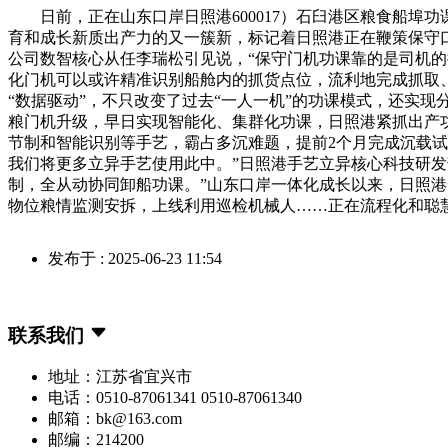
日前，正在山东口岸日照港600017）石臼港区粮食船埠功
育和成长新质出产力的又一簇新，标记着日照港正在鞭策保守
公司数智核心从任李瑞松引见说，“保守门机功课靠的是司机的
化门机可以或许精准识别船舱内的抓货点位，流利地完成抓取、
“数据驱动”，不只改变了过去“一人一机”的功课模式，还实
粮门机升级，早日实现智能化、集群化功课，日照港紧抓出产
节制和智能识别等手艺，霸占多沉难题，提前2个月完成沉载
我们将更多立异手艺使用此中。”日照港手艺立异核心科技研
制，全从动协同卸船功课。”山东口岸一体化成长以来，日照港
物位粮情监测安拆，上线利用巡检机械人……正在流程化和聪
发布于 : 2025-06-23 11:54
联系我们
地址：江苏省宜兴市
电话：0510-87061341 0510-87061340
邮箱：bk@163.com
邮编：214200