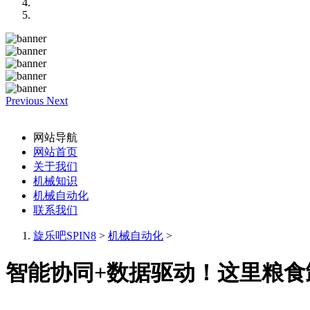
Previous
Next
网站导航
网站首页
关于我们
机械知识
机械自动化
联系我们
旋乐吧SPIN8
>
机械自动化
>
智能协同+数据驱动！这里粮食