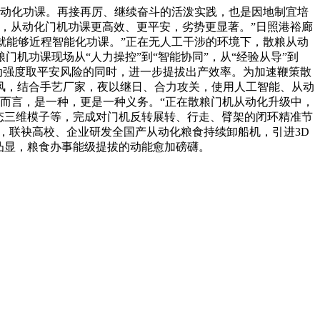
从动化功课。再接再厉、继续奋斗的活泼实践，也是因地制宜培
，从动化门机功课更高效、更平安，劣势更显著。”日照港裕廊
就能够近程智能化功课。”正在无人工干涉的环境下，散粮从动
机功课现场从“人力操控”到“智能协同”，从“经验从导”到
动强度取平安风险的同时，进一步提拔出产效率。为加速鞭策散
风，结合手艺厂家，夜以继日、合力攻关，使用人工智能、从动
而言，是一种，更是一种义务。“正在散粮门机从动化升级中，
态三维模子等，完成对门机反转展转、行走、臂架的闭环精准节
，联袂高校、企业研发全国产从动化粮食持续卸船机，引进3D
凸显，粮食办事能级提拔的动能愈加磅礴。