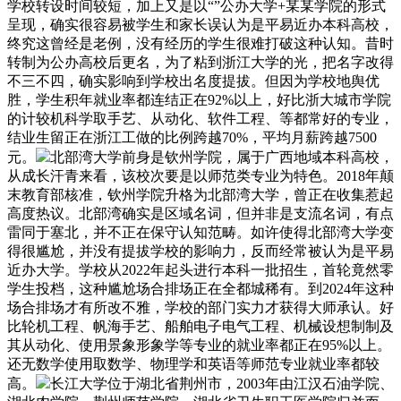
学校转设时间较短，加上又是以“”公办大学+某某学院的形式
呈现，确实很容易被学生和家长误认为是平易近办本科高校，
终究这曾经是老例，没有经历的学生很难打破这种认知。昔时
转制为公办高校后更名，为了粘到浙江大学的光，把名字改得
不三不四，确实影响到学校出名度提拔。但因为学校地舆优
胜，学生积年就业率都连结正在92%以上，好比浙大城市学院
的计较机科学取手艺、从动化、软件工程、等都常好的专业，
结业生留正在浙江工做的比例跨越70%，平均月薪跨越7500
元。
北部湾大学前身是钦州学院，属于广西地域本科高校，
从成长汗青来看，该校次要是以师范类专业为特色。2018年颠
末教育部核准，钦州学院升格为北部湾大学，曾正在收集惹起
高度热议。北部湾确实是区域名词，但并非是支流名词，有点
雷同于塞北，并不正在保守认知范畴。如许使得北部湾大学变
得很尴尬，并没有提拔学校的影响力，反而经常被认为是平易
近办大学。学校从2022年起头进行本科一批招生，首轮竟然零
学生投档，这种尴尬场合排场正在全都城稀有。到2024年这种
场合排场才有所改不雅，学校的部门实力才获得大师承认。好
比轮机工程、帆海手艺、船舶电子电气工程、机械设想制制及
其从动化、使用景象形象学等专业的就业率都正在95%以上。
还无数学使用取数学、物理学和英语等师范专业就业率都较
高。
长江大学位于湖北省荆州市，2003年由江汉石油学院、