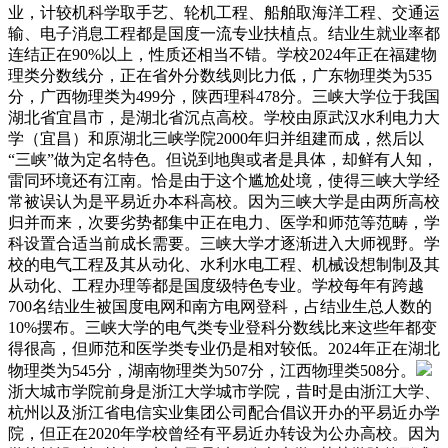
业，计较机科学取手艺、轮机工程、船舶取海洋工程、交通运
输、电子消息工程都是国度一流专业扶植点。结业生就业率都
连结正在90%以上，性质还相当不错。学校2024年正在福建物
理类分数线分，正在省外分数线则比力低，广东物理类为535
分，广西物理类为499分，陕西理科478分。三峡大学位于我国
湖北省宜昌市，是湖北省沉点高校。学校由原武汉水利电力大
学（宜昌）和原湖北三峡学院2000年归并组建而成，然后以
“三峡”做为定名特色。但说到地舆或者是具体，却鲜有人知，
雷同环境还有江南。恰是由于这个尴尬处境，使得三峡大学经
常被误认为是平易近办本科高校。因为三峡大学是由两所高校
归并而来，次要劣势都集中正在电力、医学和师范等范畴，学
科设置合适当前成长需要。三峡大学才逐渐进入大师视野。学
校的电气工程及其从动化、水利水电工程、机械设想制制及其
从动化、工程办理等都是国度级特色专业。学校每年有跨越
700名结业生被国度电网和南方电网登科，占结业生总人数的
10%摆布。三峡大学的电气类专业登科分数线比来这些年都变
得很高，但师范和医学类专业仍是相对较低。2024年正在湖北
物理类为545分，湖南物理类为507分，江西物理类508分。
浙大城市学院前身是浙江大学城市学院，昔时是由浙江大学、
杭州以及浙江省电信实业集团公司配合倡议开办的平易近办学
院，但正在2020年学校曾经有平易近办转设为公办高校。因为