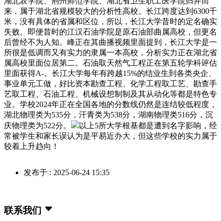
湖北农学院、荆州师范学院、湖北省卫生职工医学院归并而
来，属于湖北省规模较大的分析性高校。长江跨度达到6300千
米，没有具体的省属和区位，所以，长江大学昔时的定名确实
失败。即便昔时的江汉石油学院是原石油部曲属高校，但更名
后曾经不为人知。峰正在其曲播视频里面提到，长江大学是一
所很是低调而又有实力的隶属一本高校，分析实力正在湖北省
属高校里面位居第二。石油取天然气工程正在第五轮学科评估
里面获得A-。长江大学每年有跨越15%的结业生到各类央企、
事业单元工做，好比资本勘查工程、化学工程取工艺、勘查手
艺取工程、石油工程、机械设想制制及其从动化等都是特色专
业。学校2024年正在全国各地的分数线仍然是连结较低程度，
湖北物理类为535分，汗青类为538分，湖南物理类516分，沉
庆物理类为522分。
以上5所大学根基都是遭到名字影响，经
常被学生和家长误认为是平易近办大，但这些学校的实力属于
较着上升趋向！
发布于 : 2025-06-24 15:35
联系我们