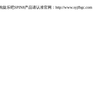
产品请认准官网：http://www.syjfbgc.com