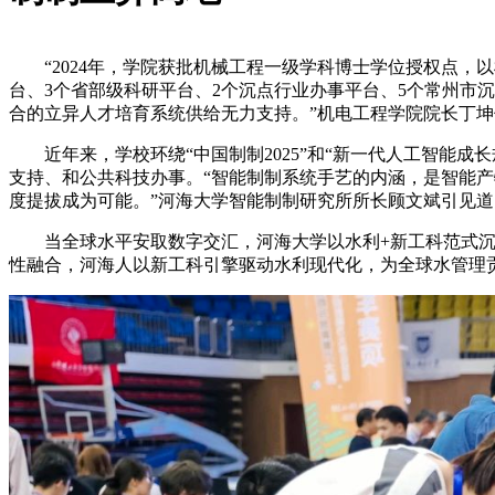
“2024年，学院获批机械工程一级学科博士学位授权点，
台、3个省部级科研平台、2个沉点行业办事平台、5个常州市
合的立异人才培育系统供给无力支持。”机电工程学院院长丁
近年来，学校环绕“中国制制2025”和“新一代人工智能成
支持、和公共科技办事。“智能制制系统手艺的内涵，是智能产
度提拔成为可能。”河海大学智能制制研究所所长顾文斌引见道
当全球水平安取数字交汇，河海大学以水利+新工科范式沉
性融合，河海人以新工科引擎驱动水利现代化，为全球水管理