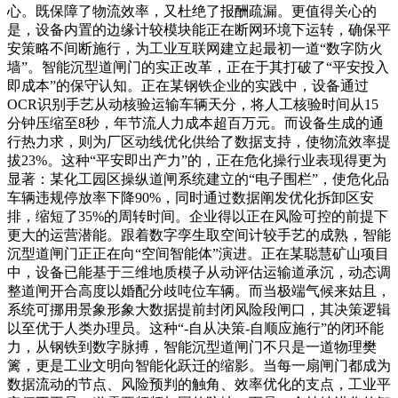
心。既保障了物流效率，又杜绝了报酬疏漏。更值得关心的
是，设备内置的边缘计较模块能正在断网环境下运转，确保平
安策略不间断施行，为工业互联网建立起最初一道“数字防火
墙”。智能沉型道闸门的实正改革，正在于其打破了“平安投入
即成本”的保守认知。正在某钢铁企业的实践中，设备通过
OCR识别手艺从动核验运输车辆天分，将人工核验时间从15
分钟压缩至8秒，年节流人力成本超百万元。而设备生成的通
行热力求，则为厂区动线优化供给了数据支持，使物流效率提
拔23%。这种“平安即出产力”的，正在危化操行业表现得更为
显著：某化工园区操纵道闸系统建立的“电子围栏”，使危化品
车辆违规停放率下降90%，同时通过数据阐发优化拆卸区安
排，缩短了35%的周转时间。企业得以正在风险可控的前提下
更大的运营潜能。跟着数字孪生取空间计较手艺的成熟，智能
沉型道闸门正正在向“空间智能体”演进。正在某聪慧矿山项目
中，设备已能基于三维地质模子从动评估运输道承沉，动态调
整道闸开合高度以婚配分歧吨位车辆。而当极端气候来姑且，
系统可挪用景象形象大数据提前封闭风险段闸口，其决策逻辑
以至优于人类办理员。这种“-自从决策-自顺应施行”的闭环能
力，从钢铁到数字脉搏，智能沉型道闸门不只是一道物理樊
篱，更是工业文明向智能化跃迁的缩影。当每一扇闸门都成为
数据流动的节点、风险预判的触角、效率优化的支点，工业平