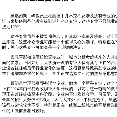
虽然如斯，峰教员正在曲播中并不克不及涉及所有专业的引
沉点来切磋那些他没有提到过的小众专业，这些专业不只就业
接近100%。
这些专业虽然不被普遍关心，但其就业率遍及较高。对于那
生来说，这些小众专业可能是一个值得关心的选择。特别正在20
时，关心这些专业可能会是一个明智的决定。
当教育部核准高校设置专业时，城市分析考虑将来的人才需
面的要素。正因如斯，大学所开设的专业大多有其存正在的合
业设置往往畅后于行业变化的速度，这很容易导致某些专业的
在经济增加放缓的环境下，学生正在选择专业时的焦炙感也愈
最初是**现代殡葬办理**专业。做为一个新兴专业，这个
正在2024年由平易近政职业大学开设的。以前，这一范畴的
现正在曾经提拔至本科阶段。专业内容涉及社会学、习俗学、
全国的招生人数仅约120人，因而人才外行业中很是抢手。虽
该行业需求较为不变，特别是正在一线和二线城市的平易近政
生的工做前景相对较好。