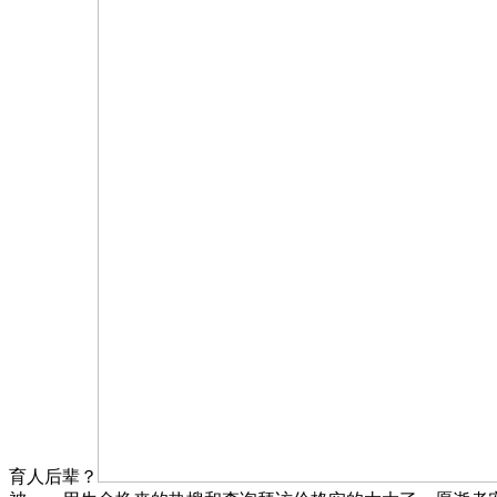
育人后辈？