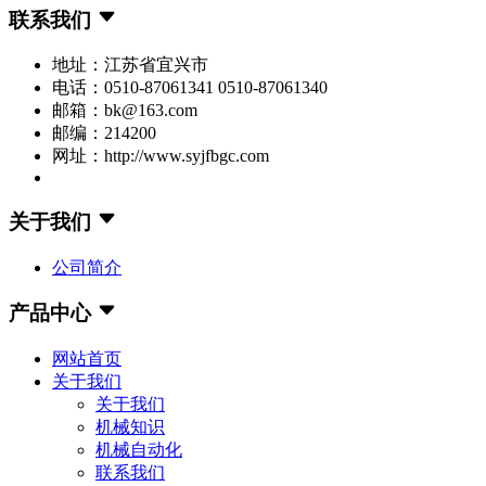
联系我们
地址：江苏省宜兴市
电话：0510-87061341 0510-87061340
邮箱：bk@163.com
邮编：214200
网址：http://www.syjfbgc.com
关于我们
公司简介
产品中心
网站首页
关于我们
关于我们
机械知识
机械自动化
联系我们