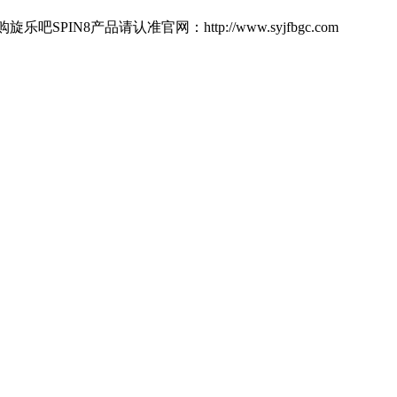
产品请认准官网：http://www.syjfbgc.com