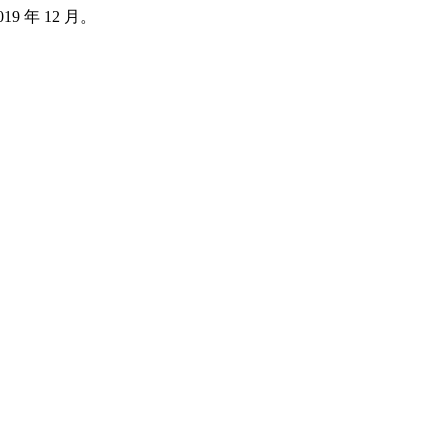
 年 12 月。