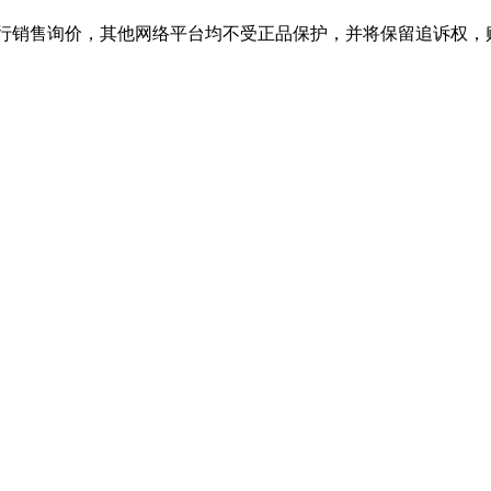
售询价，其他网络平台均不受正品保护，并将保留追诉权，购旋乐吧SPIN8