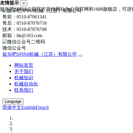
友情提示
×
旋乐吧SPIN8公司官方宣传网站为公司官网和1688旗舰店，可进行销
售前：0510-87061341
售后：0510-87076718
技术：0510-87076708
邮箱：bk@163.com
微信公众号
旋乐吧SPIN8机械（江苏）有限公司
网站首页
关于我们
机械知识
机械自动化
联系我们
Language
简体中文
English
French