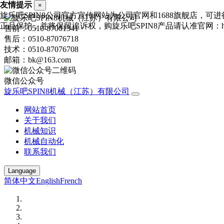
友情提示
×
旋乐吧SPIN8公司官方宣传网站为公司官网和1688旗舰店，
正品保护，并将保留追诉权，购旋乐吧SPIN8产品请认准官网：http://ww
售前：0510-87061341
售后：0510-87076718
技术：0510-87076708
邮箱：bk@163.com
微信公众号
旋乐吧SPIN8机械（江苏）有限公司
网站首页
关于我们
机械知识
机械自动化
联系我们
Language
简体中文
English
French