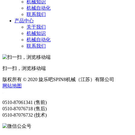
机械知识
机械自动化
联系我们
产品中心
关于我们
机械知识
机械自动化
联系我们
扫一扫，浏览移动端
版权所有 © 2020 旋乐吧SPIN8机械（江苏）有限公司
网站地图
0510-87061341 (售前)
0510-87076718 (售后)
0510-87076732 (技术)