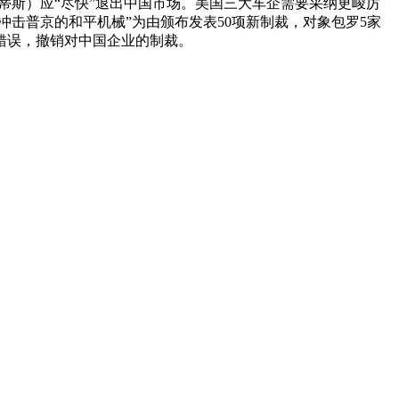
蒂斯）应“尽快”退出中国市场。美国三大车企需要采纳更峻厉
冲击普京的和平机械”为由颁布发表50项新制裁，对象包罗5家
错误，撤销对中国企业的制裁。