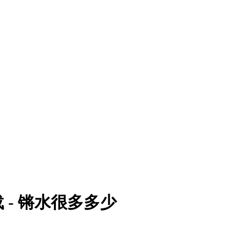
- 锵水很多多少