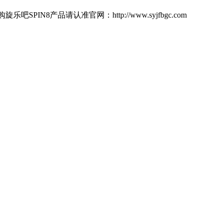
产品请认准官网：http://www.syjfbgc.com