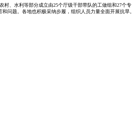
业农村、水利等部分成立由25个厅级干部带队的工做组和27个专
苦和问题。各地也积极采纳步履，组织人员力量全面开展抗旱。