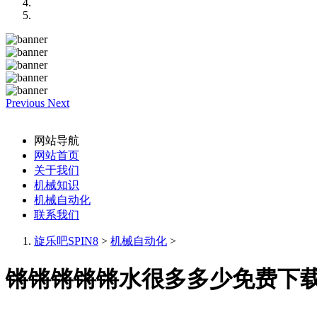
Previous
Next
网站导航
网站首页
关于我们
机械知识
机械自动化
联系我们
旋乐吧SPIN8
>
机械自动化
>
锵锵锵锵锵水很多多少免费下载 