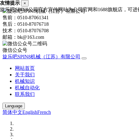
友情提示
×
旋乐吧SPIN8公司官方宣传网站为公司官网和1688旗舰店，可进行销
售前：0510-87061341
售后：0510-87076718
技术：0510-87076708
邮箱：bk@163.com
微信公众号
旋乐吧SPIN8机械（江苏）有限公司
网站首页
关于我们
机械知识
机械自动化
联系我们
Language
简体中文
English
French