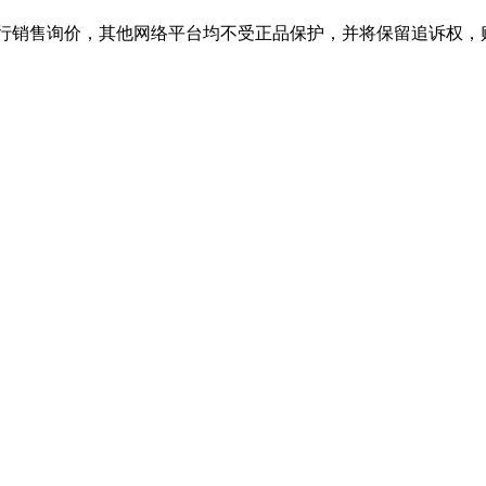
售询价，其他网络平台均不受正品保护，并将保留追诉权，购旋乐吧SPIN8