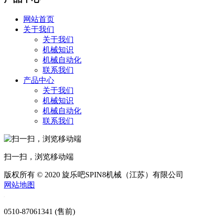
网站首页
关于我们
关于我们
机械知识
机械自动化
联系我们
产品中心
关于我们
机械知识
机械自动化
联系我们
扫一扫，浏览移动端
版权所有 © 2020 旋乐吧SPIN8机械（江苏）有限公司
网站地图
0510-87061341 (售前)