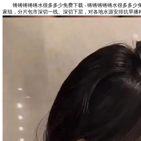
锵锵锵锵锵水很多多少免费下载 - 锵锵锵锵锵水很多多少免费
家组，分片包市深切一线、深切下层，对各地水源安排抗旱播