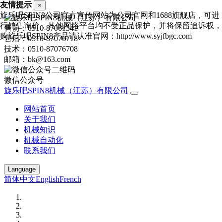
友情提示
×
旋乐吧SPIN8公司官方宣传网站为公司官网和1688旗舰店，可进
行销售询价，其他网络平台均不受正品保护，并将保留追诉权，
售前：0510-87061341
购旋乐吧SPIN8产品请认准官网：http://www.syjfbgc.com
售后：0510-87076718
技术：0510-87076708
邮箱：bk@163.com
微信公众号
旋乐吧SPIN8机械（江苏）有限公司
网站首页
关于我们
机械知识
机械自动化
联系我们
Language
简体中文
English
French