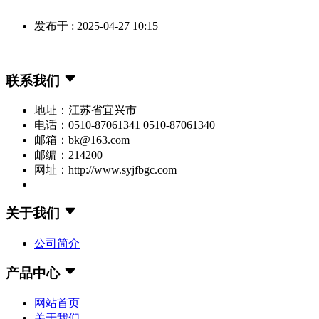
发布于 : 2025-04-27 10:15
联系我们
地址：江苏省宜兴市
电话：0510-87061341 0510-87061340
邮箱：bk@163.com
邮编：214200
网址：http://www.syjfbgc.com
关于我们
公司简介
产品中心
网站首页
关于我们