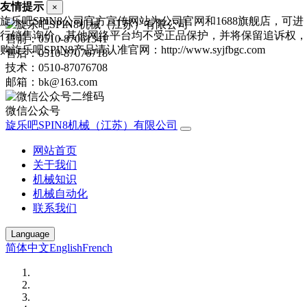
友情提示
×
旋乐吧SPIN8公司官方宣传网站为公司官网和1688旗舰店，可进
行销售询价，其他网络平台均不受正品保护，并将保留追诉权，
售前：0510-87061341
购旋乐吧SPIN8产品请认准官网：http://www.syjfbgc.com
售后：0510-87076718
技术：0510-87076708
邮箱：bk@163.com
微信公众号
旋乐吧SPIN8机械（江苏）有限公司
网站首页
关于我们
机械知识
机械自动化
联系我们
Language
简体中文
English
French