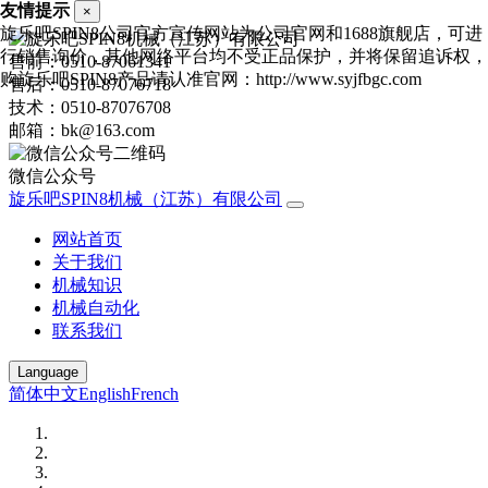
友情提示
×
旋乐吧SPIN8公司官方宣传网站为公司官网和1688旗舰店，可进
行销售询价，其他网络平台均不受正品保护，并将保留追诉权，
售前：0510-87061341
购旋乐吧SPIN8产品请认准官网：http://www.syjfbgc.com
售后：0510-87076718
技术：0510-87076708
邮箱：bk@163.com
微信公众号
旋乐吧SPIN8机械（江苏）有限公司
网站首页
关于我们
机械知识
机械自动化
联系我们
Language
简体中文
English
French