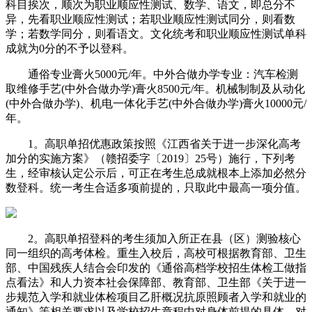
科目挨次，顺次为职业顺应性测试、数学、语文，即总分不
异，先看职业顺应性测试；若职业顺应性测试同分，则看数
学；若数学同分，则看语文。文化统考和职业顺应性测试单科
成就为0分的不予以登科。
通俗专业膏火5000元/年。中外合做办学专业：汽车检测
取维修手艺(中外合做办学)膏火8500元/年。机械制制及从动化
(中外合做办学)、机电一体化手艺(中外合做办学)膏火10000元/
年。
1。高职单招优惠政策按照《江西省关于进一步深化高考
加分的实施方案》（赣招委字〔2019〕25号）施行，下列考
生，经审核认定公示后，可正在考生总成就根本上添加必然分
数登科。统一考生合适多项前提的，只取此中最高一项分值。
2。高职单招登科的考生须加入所正在县（区）测验核心
同一组织的高考体检。重生入校后，高校可根据教育部、卫生
部、中国残疾人结合会印发的《通俗高档学校招生体检工做指
点看法》和人力资本社会保障部、教育部、卫生部《关于进一
步规范入学和就业体检项目乙肝概况抗原照顾者入学和就业的
通知》等相关要求以及学校招生章程中对身体前提的具体，对