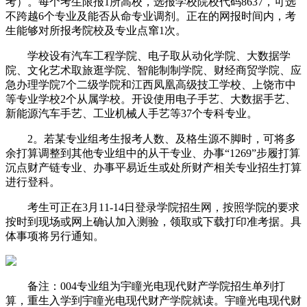
考）。每个考生限报1所高校，选报学校院校代码8637，可选
不跨越6个专业及能否从命专业调剂。正在的网报时间内，考
生能够对所报考院校及专业点窜1次。
学校设有汽车工程学院、电子取从动化学院、大数据学
院、文化艺术取旅逛学院、智能制制学院、财经商贸学院、应
急办理学院7个二级学院和江西凤凰高级技工学校、上饶市中
等专业学校2个从属学校。开设使用电子手艺、大数据手艺、
新能源汽车手艺、工业机械人手艺等37个专科专业。
2。若某专业组考生报考人数、及格生源不脚时，可将多
余打算调整到其他专业组中的从干专业、办事“1269”步履打算
沉点财产链专业、办事平易近生或处所财产相关专业招生打算
进行登科。
考生可正在3月11-14日登录学院招生网，按照学院的要求
按时到现场或网上确认加入测验，领取或下载打印准考据。具
体事项将另行通知。
备注：004专业组为宇瞳光电现代财产学院招生单列打
算，重生入学到宇瞳光电现代财产学院就读。宇瞳光电现代财