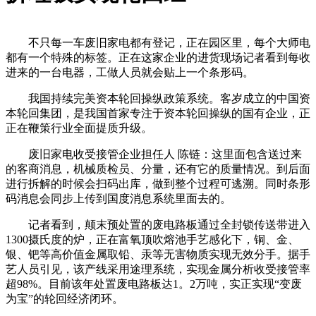
不只每一车废旧家电都有登记，正在园区里，每个大师电
都有一个特殊的标签。正在这家企业的进货现场记者看到每收
进来的一台电器，工做人员就会贴上一个条形码。
我国持续完美资本轮回操纵政策系统。客岁成立的中国资
本轮回集团，是我国首家专注于资本轮回操纵的国有企业，正
正在鞭策行业全面提质升级。
废旧家电收受接管企业担任人 陈链：这里面包含送过来
的客商消息，机械质检员、分量，还有它的质量情况。到后面
进行拆解的时候会扫码出库，做到整个过程可逃溯。同时条形
码消息会同步上传到国度消息系统里面去的。
记者看到，颠末预处置的废电路板通过全封锁传送带进入
1300摄氏度的炉，正在富氧顶吹熔池手艺感化下，铜、金、
银、钯等高价值金属取铅、汞等无害物质实现无效分手。据手
艺人员引见，该产线采用途理系统，实现金属分析收受接管率
超98%。目前该年处置废电路板达1。2万吨，实正实现“变废
为宝”的轮回经济闭环。