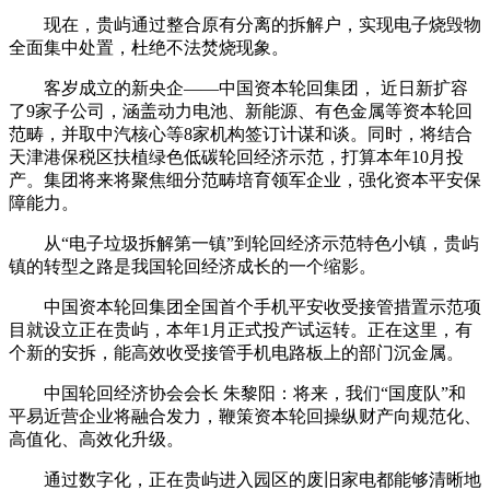
现在，贵屿通过整合原有分离的拆解户，实现电子烧毁物
全面集中处置，杜绝不法焚烧现象。
客岁成立的新央企——中国资本轮回集团， 近日新扩容
了9家子公司，涵盖动力电池、新能源、有色金属等资本轮回
范畴，并取中汽核心等8家机构签订计谋和谈。同时，将结合
天津港保税区扶植绿色低碳轮回经济示范，打算本年10月投
产。集团将来将聚焦细分范畴培育领军企业，强化资本平安保
障能力。
从“电子垃圾拆解第一镇”到轮回经济示范特色小镇，贵屿
镇的转型之路是我国轮回经济成长的一个缩影。
中国资本轮回集团全国首个手机平安收受接管措置示范项
目就设立正在贵屿，本年1月正式投产试运转。正在这里，有
个新的安拆，能高效收受接管手机电路板上的部门沉金属。
中国轮回经济协会会长 朱黎阳：将来，我们“国度队”和
平易近营企业将融合发力，鞭策资本轮回操纵财产向规范化、
高值化、高效化升级。
通过数字化，正在贵屿进入园区的废旧家电都能够清晰地