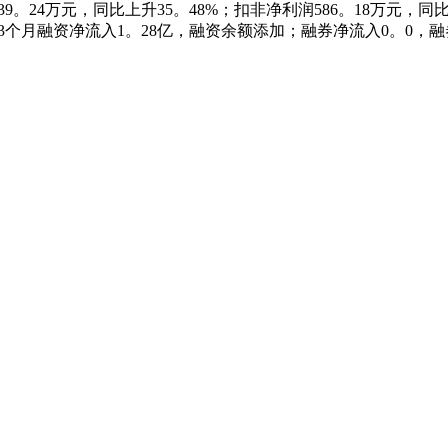
。24万元，同比上升35。48%；扣非净利润586。18万元，同比
股近3个月融资净流入1。28亿，融资余额添加；融券净流入0。0，