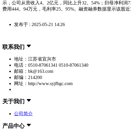
示，公司从营收入4。2亿元，同比上升32。54%；归母净利润739
费用444。94万元，毛利率25。95%。融资融券数据显示该
发布于 : 2025-05-21 14:26
联系我们
地址：江苏省宜兴市
电话：0510-87061341 0510-87061340
邮箱：bk@163.com
邮编：214200
网址：http://www.syjfbgc.com
关于我们
公司简介
产品中心