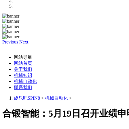
Previous
Next
网站导航
网站首页
关于我们
机械知识
机械自动化
联系我们
旋乐吧SPIN8
>
机械自动化
>
合锻智能：5月19日召开业绩