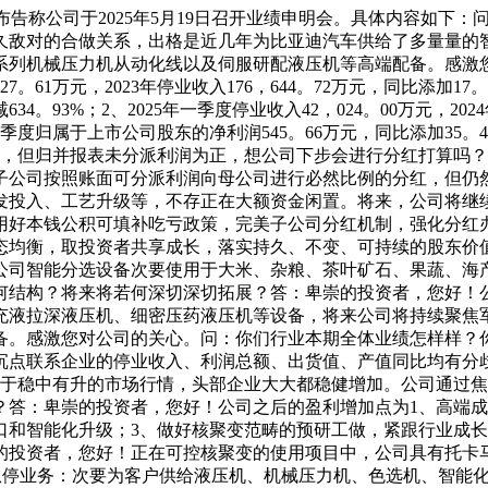
布通知布告称公司于2025年5月19日召开业绩申明会。具体内容
持久敌对的合做关系，出格是近几年为比亚迪汽车供给了多量量
系列机械压力机从动化线以及伺服研配液压机等高端配备。感激
。61万元，2023年停业收入176，644。72万元，同比添加17。
4。93%；2、2025年一季度停业收入42，024。00万元，2024
年一季度归属于上市公司股东的净利润545。66万元，同比添加3
负，但归并报表未分派利润为正，想公司下步会进行分红打算吗
子公司按照账面可分派利润向母公司进行必然比例的分红，但仍
发投入、工艺升级等，不存正在大额资金闲置。将来，公司将继
用好本钱公积可填补吃亏政策，完美子公司分红机制，强化分红
态均衡，取投资者共享成长，落实持久、不变、可持续的股东价
公司智能分选设备次要使用于大米、杂粮、茶叶矿石、果蔬、海
何结构？将来将若何深切深切拓展？答：卑崇的投资者，您好！
充液拉深液压机、细密压药液压机等设备，将来公司将持续聚焦
备。感激您对公司的关心。问：你们行业本期全体业绩怎样样？
业沉点联系企业的停业收入、利润总额、出货值、产值同比均有
处于稳中有升的市场行情，头部企业大大都稳健增加。公司通过
？答：卑崇的投资者，您好！公司之后的盈利增加点为1、高端成
口和智能化升级；3、做好核聚变范畴的预研工做，紧跟行业成
的投资者，您好！正在可控核聚变的使用项目中，公司具有托卡马
1)从停业务：次要为客户供给液压机、机械压力机、色选机、智能