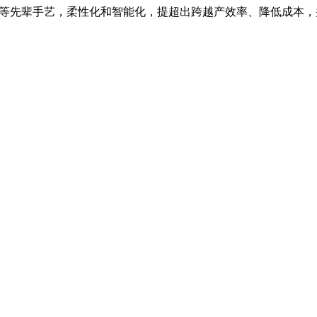
ineering， IME）等先辈手艺，柔性化和智能化，提超出跨越产效