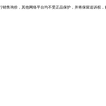
售询价，其他网络平台均不受正品保护，并将保留追诉权，购旋乐吧SPIN8