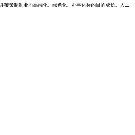
率、降低成本，并鞭策制制业向高端化、绿色化、办事化标的目的成长。人工