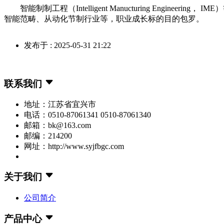
智能制制工程（Intelligent Manucturing Eng
智能范畴、从动化节制行业等，职业成长标的目的包罗。
发布于 : 2025-05-31 21:22
联系我们
地址：江苏省宜兴市
电话：0510-87061341 0510-87061340
邮箱：bk@163.com
邮编：214200
网址：http://www.syjfbgc.com
关于我们
公司简介
产品中心