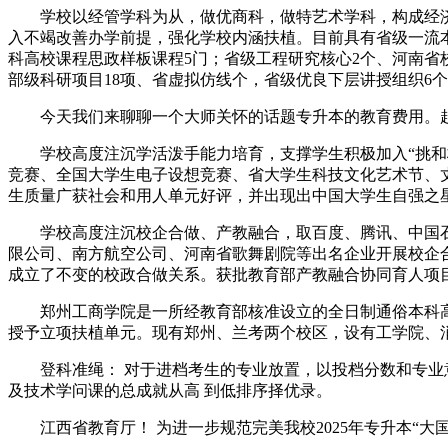
学校以经管学科为从，做优商科，做特艺术学科，构成经济学
入不竭改善办学前提，强化学校内涵扶植。目前具有省级一流本
科高校课程思政样板课程5门；省级工程研究核心2个、河南省校
部级科研项目18项、省虚拟仿线个，省级优良下层讲授组织6
今天我们来聊聊一个大师关怀的话题专升本的教育费用。起
学校高度注沉学活泼手能力培育，支撑学生积极加入“挑和杯
竞赛、全国大学生电子设想竞赛、省大学生科技文化艺术节、丈
生质量广获社会和用人单元好评，并出现出中国大学生自强之
学校高度注沉校企合做、产教融合，取百度、腾讯、中国石
限公司、南方航空公司、河南省歌舞剧院等出名企业开展校企
成立了不变的校政合做关系。获批教育部产教融合协同育人项目6
郑州工商学院是一所经教育部核准设立的全日制通俗本科高校，
授予立项扶植单元。现有郑州、兰考两个校区，设有工学院、消
登科准绳： 对于进档考生的专业放置，以投档分数和专业意
及技术学问课的总成就从高 到低排序择优录。
江西省教育厅！ 为进一步规范完美我校2025年专升本“大