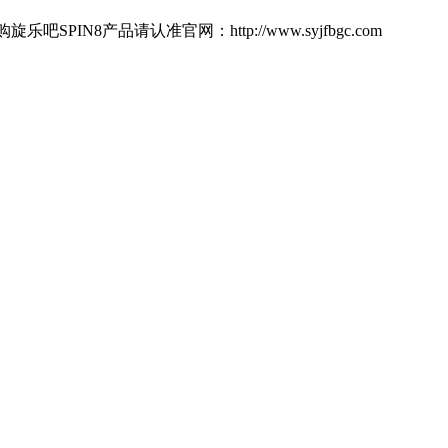
产品请认准官网：http://www.syjfbgc.com