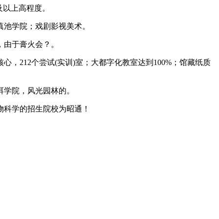
及以上高程度。
滇池学院；戏剧影视美术。
，由于膏火会？。
212个尝试(实训)室；大都字化教室达到100%；馆藏纸质
洱学院，风光园林的。
物科学的招生院校为昭通！