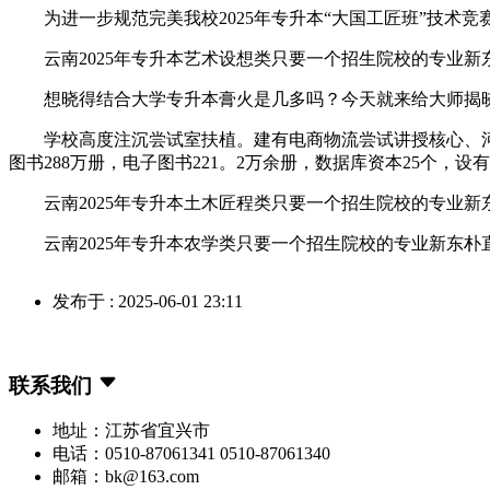
为进一步规范完美我校2025年专升本“大国工匠班”技术竞
云南2025年专升本艺术设想类只要一个招生院校的专业新
想晓得结合大学专升本膏火是几多吗？今天就来给大师揭晓
学校高度注沉尝试室扶植。建有电商物流尝试讲授核心、河南省
图书288万册，电子图书221。2万余册，数据库资本25个，设
云南2025年专升本土木匠程类只要一个招生院校的专业新
云南2025年专升本农学类只要一个招生院校的专业新东朴
发布于 : 2025-06-01 23:11
联系我们
地址：江苏省宜兴市
电话：0510-87061341 0510-87061340
邮箱：bk@163.com