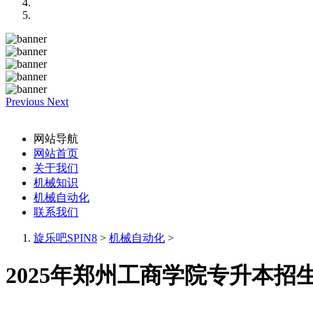
Previous
Next
网站导航
网站首页
关于我们
机械知识
机械自动化
联系我们
旋乐吧SPIN8
>
机械自动化
>
2025年郑州工商学院专升本招