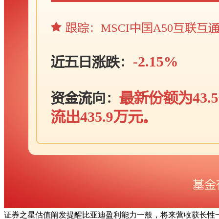
证券之星估值阐发提醒比亚迪盈利能力一般，将来营收获长性