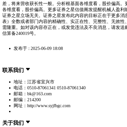
差，将来营收获长性一般。分析根基面各维度看，股价偏高。
各维度看，股价偏高。更多证券之星估值阐发提醒机械人盈利
证券之星立场无关。证券之星发布此内容的目标正在于更多消
表）全数或者部门内容的精确性、实正在性、完整性、无效性
需隆重。如对该内容存正在，或发觉违法及不良消息，请发送
信算备240019号。
发布于 : 2025-06-09 18:08
联系我们
地址：江苏省宜兴市
电话：0510-87061341 0510-87061340
邮箱：bk@163.com
邮编：214200
网址：http://www.syjfbgc.com
关于我们