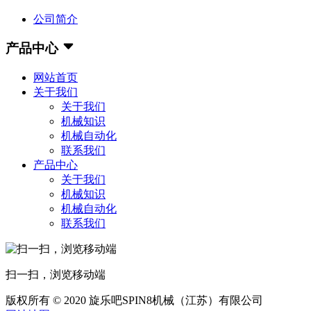
公司简介
产品中心
网站首页
关于我们
关于我们
机械知识
机械自动化
联系我们
产品中心
关于我们
机械知识
机械自动化
联系我们
扫一扫，浏览移动端
版权所有 © 2020 旋乐吧SPIN8机械（江苏）有限公司