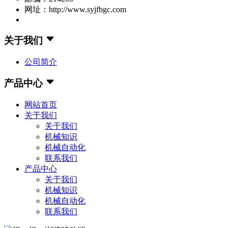
网址：http://www.syjfbgc.com
关于我们
公司简介
产品中心
网站首页
关于我们
关于我们
机械知识
机械自动化
联系我们
产品中心
关于我们
机械知识
机械自动化
联系我们