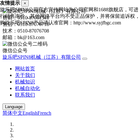
友情提示
×
旋乐吧SPIN8公司官方宣传网站为公司官网和1688旗舰店，可进
行销售询价，其他网络平台均不受正品保护，并将保留追诉权，
售前：0510-87061341
购旋乐吧SPIN8产品请认准官网：http://www.syjfbgc.com
售后：0510-87076718
技术：0510-87076708
邮箱：bk@163.com
微信公众号
旋乐吧SPIN8机械（江苏）有限公司
网站首页
关于我们
机械知识
机械自动化
联系我们
Language
简体中文
English
French