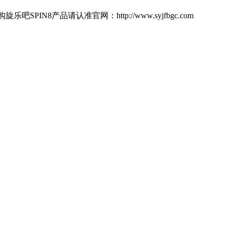
产品请认准官网：http://www.syjfbgc.com