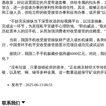
惠政策，好比设置固定的月度寄递套餐、供给专属的扣头券，
管点，进一步提拔办事的便利性和靠得住性。其次，能够正在
和工做人员，供给立即的收受接管办事和征询办事，或开展“以
“不妨充实操纵当下深受欢送的短视频平台，以活泼抽象、通
完成这一环节，为其现私平安建牢心理防地。”郭伯威说，“
历处置本人的旧手机，从而加强消费者对收受接管的信赖度。”
当前，我国手机收受接管操纵财产进入成长机缘期，各类收
日，中国资环手机平安收受接管措置示范项目成功完成试运转
据统计，我国二手手机躲藏价值跨越6000亿元。对此，我们
化？
“没有垃圾，只要放错处所的资本。”正在南京财经大学传授张成
银，以及钯、铜、锡等多种金属。这一数量远超保守矿业的开
发布于 : 2025-06-13 06:51
联系我们