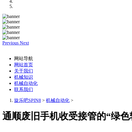
Previous
Next
网站导航
网站首页
关于我们
机械知识
机械自动化
联系我们
旋乐吧SPIN8
>
机械自动化
>
通顺废旧手机收受接管的“绿色