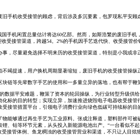
旧手机收受接管的顾虑，背后涉及多沉要素，包罗现私平安顾虑
国手机闲置总量估计将达60亿部。然而，如斯浩繁的废旧手机
型收受接管渠道，跨越54。2%的手机因手艺迭代快、收受接管
，尽量避免选择不明来历的收受接管渠道，特别是小我或非正
不竭提速，用户换机周期显著缩短，废旧手机的收受接管操纵
块链等先辈数字手艺的使用和一多量立异的落地，也有帮于鞭策
数据平安难题，鞭策了资本的轮回操纵，为行业转型升级供给
动化标的目的转型；实现立异，加速推进烧毁电子电器收受接管
收受接管措置平台，引领电子消费行业向绿色低碳可持续标的目
物能够通过再生手艺为工业原料。张成注释道，塑料部件可被破
锂、钴等环节元素，从头投入新能源电池出产。“一台看似不起眼
机收受接管体例、鱼龙稠浊的收受接管营业和渠道，不只让人目炫