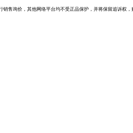
售询价，其他网络平台均不受正品保护，并将保留追诉权，购旋乐吧SPIN8