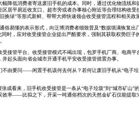
大幅降低消费者寄送废旧手机的成本。同时，通过优化物流线和
社区居平易近收支口、超市旁或者办事核心附近等合理结构收受
旧换绿”等形式新鲜、帮帮大师快速领会收受接管流程和相关政
俗易懂的表示形式，向泛博消费者细致普及“数据填满恢复出厂
取此同时，应对收受接管企业提出严酷要求，强制其获取权势巨子
。
受接管平台、收受接管模式不竭出现，包罗手机厂商、电商平台
，并起头面向省会城市开通手机平安收受接管措置办事。
不由要问——闲置手机该何去何从？若何让废旧手机从“电子垃圾
看来，旧手机收受接管是一条从“电子垃圾”到“城市矿山”的细密
采效率——比拟之下，开采一吨通俗档次的天然金矿石仅能提取5