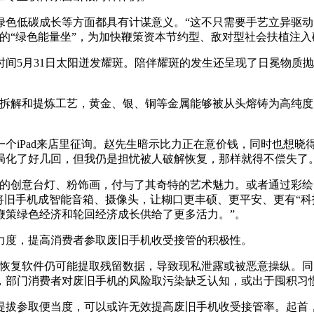
低碳成长等方面都具有计谋意义。“这不只需要手艺立异驱动
的“绿色能量坐”，为加快鞭策资本节约型、敌对型社会扶植注入
5月31日太阳迸发耀斑。陪伴耀斑的发生还呈现了日冕物质抛
解和提炼工艺，黄金、银、铜等金属能够被从头熔铸为高纯度
iPad来店里征询。赵先生暗示比力正在意价钱，同时也想晓得
局化了好几回，但我仍是担忧被人破解恢复，那样就得不偿失了。
创意台灯、粉饰画，付与了其奇特的艺术魅力。或者通过彩绘、
将旧手机成智能音箱、摄像头，让糊口更丰硕、更平安、更有“科
鞭策绿色经济和轮回经济成长供给了更多活力。”。
度，提高消费者参取废旧手机收受接管的积极性。
复软件仍可能提取残留数据，导致现私泄露或被恶意操纵。同
，部门消费者对废旧手机的风险取污染缺乏认知，或出于囤积习
拔参取便当度，可以或许无效提高废旧手机收受接管率。起首，