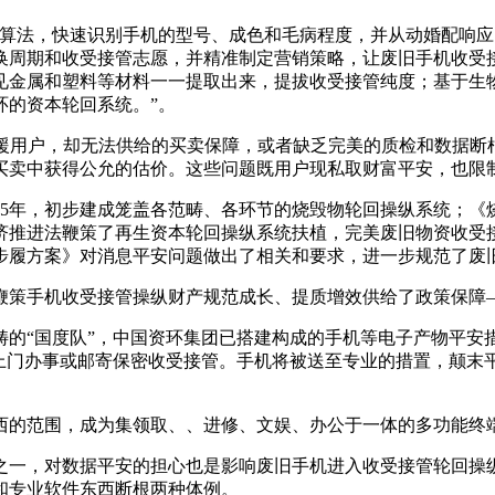
法，快速识别手机的型号、成色和毛病程度，并从动婚配响应
换周期和收受接管志愿，并精准制定营销策略，让废旧手机收受接
见金属和塑料等材料一一提取出来，提拔收受接管纯度；基于生
环的资本轮回系统。”。
用户，却无法供给的买卖保障，或者缺乏完美的质检和数据断
买卖中获得公允的估价。这些问题既用户现私取财富平安，也限
5年，初步建成笼盖各范畴、各环节的烧毁物轮回操纵系统；《
济推进法鞭策了再生资本轮回操纵系统扶植，完美废旧物资收受
步履方案》对消息平安问题做出了相关和要求，进一步规范了废
策手机收受接管操纵财产规范成长、提质增效供给了政策保障
“国度队”，中国资环集团已搭建构成的手机等电子产物平安
择上门办事或邮寄保密收受接管。手机将被送至专业的措置，颠末
的范围，成为集领取、、进修、文娱、办公于一体的多功能终端
一，对数据平安的担心也是影响废旧手机进入收受接管轮回操纵
和专业软件东西断根两种体例。