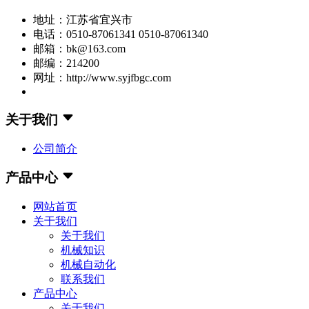
地址：江苏省宜兴市
电话：0510-87061341 0510-87061340
邮箱：bk@163.com
邮编：214200
网址：http://www.syjfbgc.com
关于我们
公司简介
产品中心
网站首页
关于我们
关于我们
机械知识
机械自动化
联系我们
产品中心
关于我们