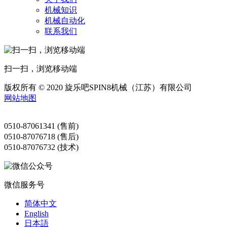
机械知识
机械自动化
联系我们
扫一扫，浏览移动端
版权所有 © 2020 旋乐吧SPIN8机械（江苏）有限公司
网站地图
0510-87061341 (售前)
0510-87076718 (售后)
0510-87076732 (技术)
微信服务号
简体中文
English
日本語