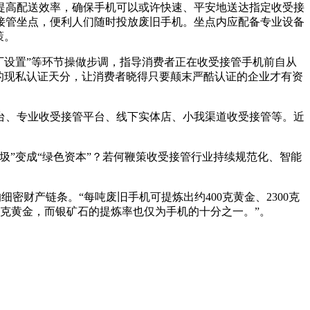
提高配送效率，确保手机可以或许快速、平安地送达指定收受接
接管坐点，便利人们随时投放废旧手机。坐点内应配备专业设备
策。
设置”等环节操做步调，指导消费者正在收受接管手机前自从
的现私认证天分，让消费者晓得只要颠末严酷认证的企业才有资
、专业收受接管平台、线下实体店、小我渠道收受接管等。近
”变成“绿色资本”？若何鞭策收受接管行业持续规范化、智能
财产链条。“每吨废旧手机可提炼出约400克黄金、2300克
克黄金，而银矿石的提炼率也仅为手机的十分之一。”。