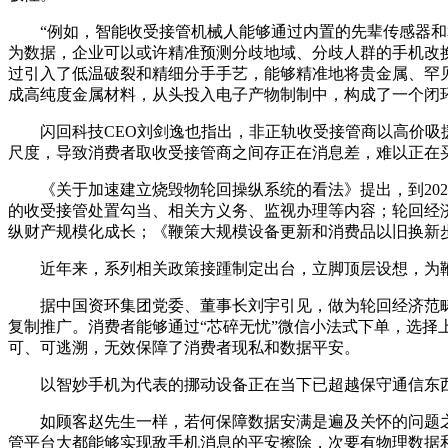
“例如，智能收受接管机械人能够通过内置的先辈传感器和算
为数据，企业可以或许精准预测分歧地域、分歧人群的手机改
过引入了低温破裂和精细分手手艺，能够精准地将贵金属、罕
成高纯度金属材料，从头投入电子产物制制中，构成了一个闭
闪回科技CEO刘剑逸也指出，非正轨收受接管商以高价吸援
尺度，导致消费者取收受接管商之间存正在消息差，难以正在
《关于加速建立烧毁物轮回操纵系统的看法》提出，到202
的收受接管处置勾当、相关方义务、监视办理等内容；轮回经
纵财产规模化成长；《鞭策大规模设备更新和消费品以旧换新
近年来，系列相关政策接踵制定出台，立脚顶层设想，为鞭
据中国资环集团党委、董事长刘宇引见，做为轮回经济范畴的
复制推广。消费者能够通过“芯碎无忧”微信小法式下单，选
可、可逃溯，无效保障了消费者现私和数据平安。
以智妙手机为代表的挪动设备正在当下已超越保守通信东西
如顾客赵先生一样，若何保障数据安满是遍及关怀的问题之
管平台大都能够实现敌手机消息的平安擦除，次要有物理数据