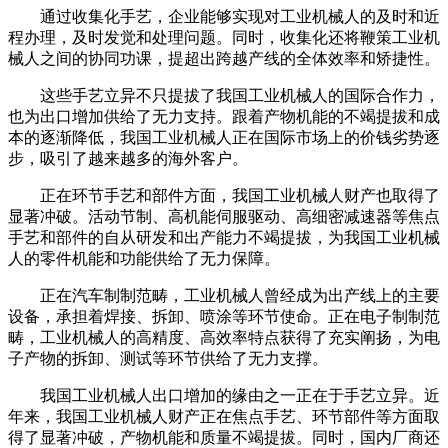
通过收集化手艺，企业能够实现对工业机械人的及时和近
程办理，及时发觉和处理问题。同时，收集化还将鞭策工业机
械人之间的协同功课，提超出跨越产线的全体效率和矫捷性。
这些手艺立异不只提拔了我国工业机械人的国际合作力，
也为出口增加供给了无力支持。跟着产物机能的不竭提拔和成
本的逐渐降低，我国工业机械人正在国际市场上的价钱劣势逐
步，吸引了越来越多的海外客户。
正在环节手艺和部件方面，我国工业机械人财产也取得了
显著冲破。活动节制、高机能伺服驱动、高细密减速器等焦点
手艺和部件的自从研发和出产能力不竭提拔，为我国工业机械
人的零件机能和功能供给了无力保障。
正在汽车制制范畴，工业机械人曾经成为出产线上的主要
设备，承担着焊接、拆卸、喷涂等环节使命。正在电子制制范
畴，工业机械人的高精度、高效率特点获得了充实阐扬，为电
子产物的拆卸、测试等环节供给了无力支撑。
我国工业机械人出口增加的缘由之一正在于手艺立异。近
年来，我国工业机械人财产正在焦点手艺、环节部件等方面取
得了显著冲破，产物机能和质量不竭提拔。同时，国内厂商还