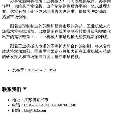
办事化趋向将鞭策工业机械人厂商向系统集成商、办事商
转型，供给从产物设想、出产制制到售后办事的一坐式处理方
案。这将有帮于企业更好地满脚客户需求、提拔客户对劲度、
拓展市场份额。
跟着全球制制业的苏醒和新兴市场的兴起，工业机械人市
场需求将持续增加。出格是正在我国制制业转型升级和智能化
出产的需求鞭策下，工业机械人市场规模无望实现新的冲破。
跟着工业机械人市场的不竭扩大和合作的加剧，将来合作
款式将愈加激烈。国表里浩繁企业将加大正在工业机械人范畴
的研发投入和市场拓展力度，抢夺市场份额。
发布于 : 2025-06-17 19:54
联系我们
地址：江苏省宜兴市
电话：0510-87061341 0510-87061340
邮箱：bk@163.com