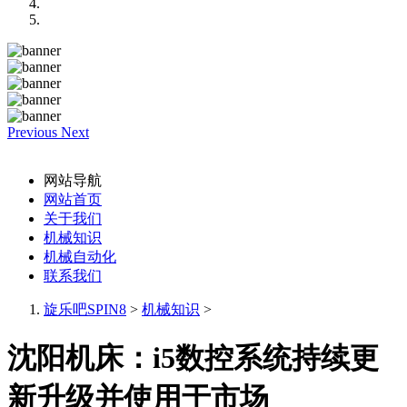
Previous
Next
网站导航
网站首页
关于我们
机械知识
机械自动化
联系我们
旋乐吧SPIN8
>
机械知识
>
沈阳机床：i5数控系统持续更
新升级并使用于市场