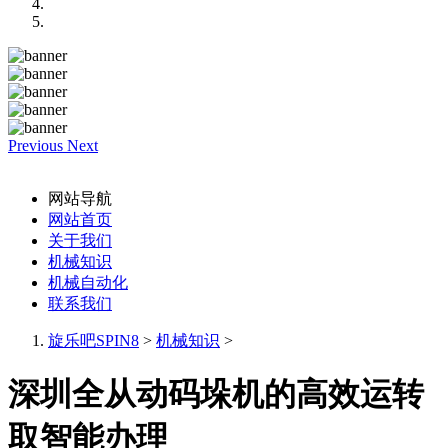
Previous
Next
网站导航
网站首页
关于我们
机械知识
机械自动化
联系我们
旋乐吧SPIN8
>
机械知识
>
深圳全从动码垛机的高效运转
取智能办理