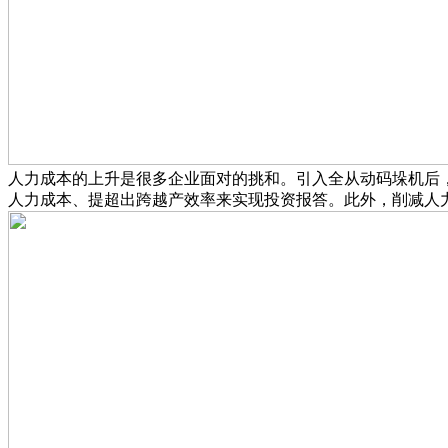
人力成本的上升是很多企业面对的挑和。引入全从动码垛机后
人力成本、提超出跨越产效率来实现投资报答。此外，削减人