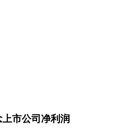
念上市公司净利润