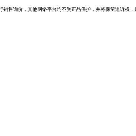
售询价，其他网络平台均不受正品保护，并将保留追诉权，购旋乐吧SPIN8