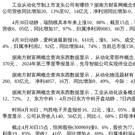
工业从动化节制上市龙头公司有哪些？据南方财富网概念查询东
公司营收同比增加20。13%至92。14亿元，净利润同比增加-0。
4月30日动静，瑞鹄模具本年来上涨10。88%，截至15点，该股
营收6。05亿，同比增加37。97%，归属净利润9083。66万，
4月30日动静，爱柯迪最新报16。610元，涨6。34%。成交量2
4%，归属净利润2。92亿，同比增加44。74%，当前总市值158
据南方财富网概念查询东西数据显示， 从动化零部件概念上市公
370元 。 2024年第三季度季报显示，先导智能公司实现停业总收
据南方财富网概念查询东西数据显示， 从动化物流题材有： 机械人
260。83亿元。 净利4857。16万、同比增加9。49%。 今际：
据南方财富网概念查询东西数据显示，工业从动化设备概念股票有： 
12。72%。 2、东方中科： 4月29日东方中科开盘动静，7日
时间4月30日，均胜电子开盘报价16。22元，涨2。05%，最新价
季度显示，公司从营收入140。56亿元，同比-1。68%；归母净
截止4月30日15点，恒帅股份(300969)涨0。6%，股价为7
利率19。85%，营收2。41亿，同比增加-8。69%，归属净利润4