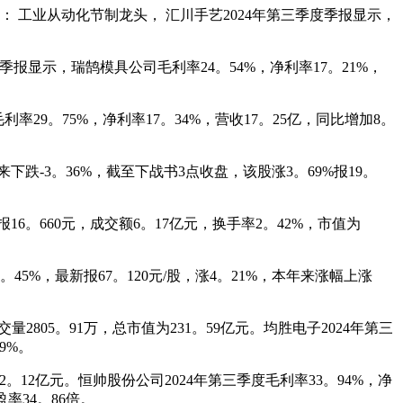
工业从动化节制龙头， 汇川手艺2024年第三季度季报显示，
度季报显示，瑞鹄模具公司毛利率24。54%，净利率17。21%，
利率29。75%，净利率17。34%，营收17。25亿，同比增加8。
-3。36%，截至下战书3点收盘，该股涨3。69%报19。
6。660元，成交额6。17亿元，换手率2。42%，市值为
5%，最新报67。120元/股，涨4。21%，本年来涨幅上涨
2805。91万，总市值为231。59亿元。均胜电子2024年第三
9%。
62。12亿元。恒帅股份公司2024年第三季度毛利率33。94%，净
盈率34。86倍。