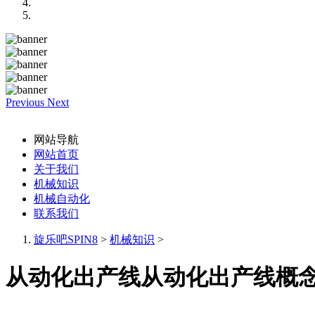
Previous
Next
网站导航
网站首页
关于我们
机械知识
机械自动化
联系我们
旋乐吧SPIN8
>
机械知识
>
从动化出产线从动化出产线概