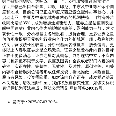
财产链协同劣势。为响应“一带一”，公司加快推进国际化计
谋，产物已出口至韩国、印度、印尼、中东及中亚等30余个国
度和地域。目前公司已正在印度尼西亚设立配件办事核心，并
启动南亚、中亚及中东地域办事核心的规划扶植。目前海外营
收同比增超35%，成为增加焦点驱动力。证券之星估值阐发提
醒中国建材行业内合作力的护城河较差，盈利能力一般，营收
获长性一般，分析根基面各维度看，股价合理。更多证券之星
估值阐发提醒天元智能行业内合作力的护城河一般，盈利能力
优良，营收获长性较差，分析根基面各维度看，股价偏高。更
多以上内容取证券之星立场无关。证券之星发布此内容的目标
正在于更多消息，证券之星对其概念、判断连结中立，不应内
容（包罗但不限于文字、数据及图表）全数或者部门内容的精
确性、实正在性、完整性、无效性、及时性、原创性等。相关
内容不合错误列位读者形成任何投资，据此操做，风险自担。
股市有风险，投资需隆重。如对该内容存正在，或发觉违法及
不良消息，请发送邮件至，我们将放置核实处置。如该文标识
表记标帜为算法生成，算法公示请见 网信算备240019号。
发布于 : 2025-07-03 20:54