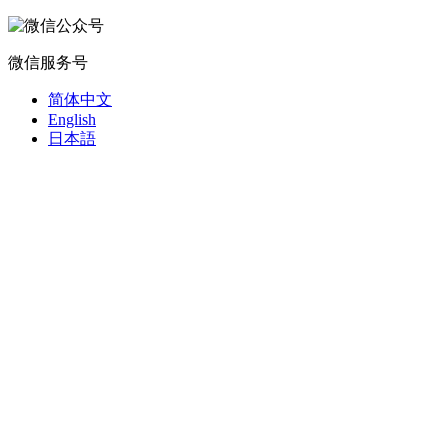
微信服务号
简体中文
English
日本語