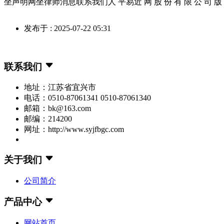
坐声明网坐律师消息联系我们人 平易近 网 股 份 有 限 公 司 版 权 
发布于 : 2025-07-22 05:31
联系我们
地址：江苏省宜兴市
电话：0510-87061341 0510-87061340
邮箱：bk@163.com
邮编：214200
网址：http://www.syjfbgc.com
关于我们
公司简介
产品中心
网站首页