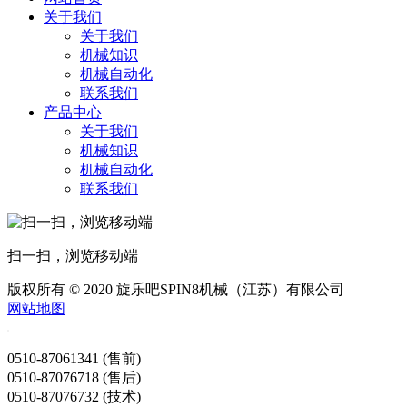
关于我们
关于我们
机械知识
机械自动化
联系我们
产品中心
关于我们
机械知识
机械自动化
联系我们
扫一扫，浏览移动端
版权所有 © 2020 旋乐吧SPIN8机械（江苏）有限公司
网站地图
0510-87061341 (售前)
0510-87076718 (售后)
0510-87076732 (技术)