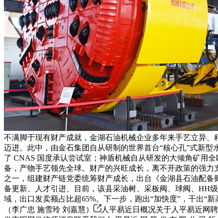
不满脚于现有财产成就，金湖石油机械企业多年来手艺立异、
迈进。此中，由金石集团自从研制的世界首台“核心孔”式新型
了 CNAS 国度承认尝试室；神盾机械自从研发的大倾角矿用
备，产物手艺领先全球。财产的兴旺成长，离不开政策的强力
之一，组建财产链党委统筹财产成长，出台《金湖县石油配备财产
备更新、人才引进、目前，该县采油树、采板阀、球阀、HH级
域，出口发卖额占比超65%。下一步，跑出“加快度”，干出“
（李广忠 施雪玲 刘嘉慧）
人平易近日概况关于人平易近网聘