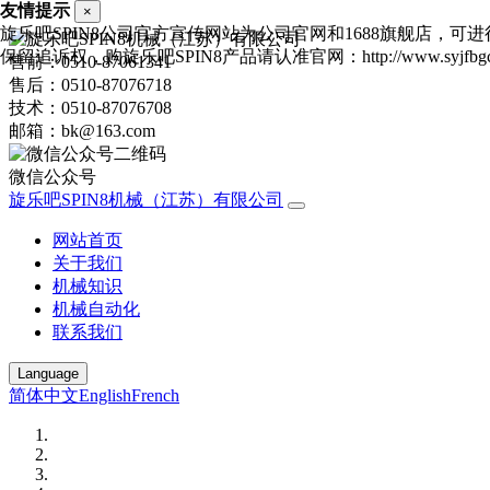
友情提示
×
旋乐吧SPIN8公司官方宣传网站为公司官网和1688旗舰店，
保留追诉权，购旋乐吧SPIN8产品请认准官网：http://www.syjfbgc
售前：0510-87061341
售后：0510-87076718
技术：0510-87076708
邮箱：bk@163.com
微信公众号
旋乐吧SPIN8机械（江苏）有限公司
网站首页
关于我们
机械知识
机械自动化
联系我们
Language
简体中文
English
French