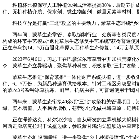
种植杯比拟保守人工种植体例成活率提高30%，后期养护成本
种、无机种植介质、保水剂、微生物菌剂、微量元素等材料。
科技立异是打赢“三北”攻坚的主要动力，蒙草生态环绕“乡
两年间，蒙草生态掌管、参取编制行业、处所等各类尺度27项，
构成的环节手艺模式“退化草原生态修复手艺系统”获得普遍使
正在东乌旗14。5万亩退化草原人工种草生态修复、24万亩
2023年6月6日，习总正在巴彦淖尔市掌管召开加强荒凉化
令。蒙草生态立异驱动，聚焦草种科技，积极参取“三北”攻坚
蒙草生态推进“保育繁推”一体化财产系统扶植，进一步收集“
种、6。5万份，为新品种选育供给根本。针对工程区分歧登时
的蒙农3号杂种冰草抗寒、耐旱、抗病虫害，可普遍使用于我国
两年来，蒙草生态衔接40余项“三北”攻坚相关管理项目，涉
绿、资本增值、人平易近增收，苍莽沙地化做林海草原，疮痍矿
正在浑善达克、科尔沁沙地，自从研发的立异机械大规模铺设
河西走廊塔克拉玛干戈壁边缘，参取蒙甘鸿沟戈壁锁边林草带贯
蒙草生态将服膺嘱托，进一步聚焦“乡土种源保障”取“生态