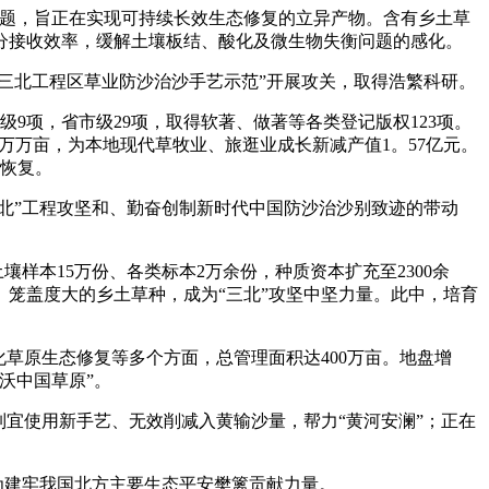
难题，旨正在实现可持续长效生态修复的立异产物。含有乡土草
分接收效率，缓解土壤板结、酸化及微生物失衡问题的感化。
三北工程区草业防沙治沙手艺示范”开展攻关，取得浩繁科研。
9项，省市级29项，取得软著、做著等各类登记版权123项。
万万亩，为本地现代草牧业、旅逛业成长新减产值1。57亿元。
着恢复。
三北”工程攻坚和、勤奋创制新时代中国防沙治沙别致迹的带动
本15万份、各类标本2万余份，种质资本扩充至2300余
、笼盖度大的乡土草种，成为“三北”攻坚中坚力量。此中，培育
草原生态修复等多个方面，总管理面积达400万亩。地盘增
沃中国草原”。
宜使用新手艺、无效削减入黄输沙量，帮力“黄河安澜”；正在
为建牢我国北方主要生态平安樊篱贡献力量。