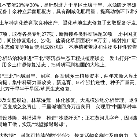
节流20%至30%，是针对北方干旱区土壤干旱、水源匮乏等
配备十余种立异菌肥配方，具有削减化肥用量，提高动物环节养
土草种驯化选育取良种出产、退化草地生态修复手艺取配备研发
取得各类专利277项，新衔接各类科研课题50项，此中国度级
用，间接修复退化、沙化、盐渍化草原面积798万亩，辐射推广近
草原生态修复等项目使用成效优良，本地植被盖度和生物多样性较
分析防治和推进“三北”等沉点生态工程扶植座谈会，发出打好“
，用乡土种源修复活态，把科研写到祖国的大地上。
三北”地域耐旱、耐寒、耐盐碱乡土植质资本，两年来新入库土壤样
前提，集中科研力量攻关，新选育、66个强抗逆性、种子产量高
北方干旱半干旱区/草原生态修复。
及戈壁锁边、林草湿荒一体化修复、大规模沙地分析管理、退化
区变成悠悠青山，千里碱地回身万亩良田，实现用“中国草种丰
沙障、补播灌草，推进“沙源歼灭”；正在黄河几字弯，因地制
通工做，实现“戈壁撤退退却”。
大数据”，科学可持续的防沙治沙，恢复活物多样性及自愈力，