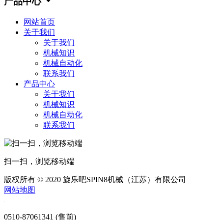
产品中心
网站首页
关于我们
关于我们
机械知识
机械自动化
联系我们
产品中心
关于我们
机械知识
机械自动化
联系我们
扫一扫，浏览移动端
版权所有 © 2020 旋乐吧SPIN8机械（江苏）有限公司
网站地图
0510-87061341 (售前)