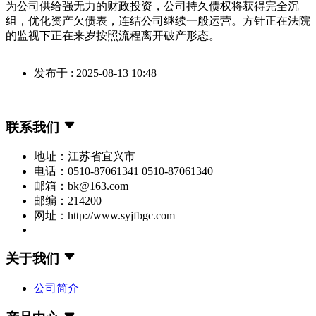
为公司供给强无力的财政投资，公司持久债权将获得完全沉
组，优化资产欠债表，连结公司继续一般运营。方针正在法院
的监视下正在来岁按照流程离开破产形态。
发布于 : 2025-08-13 10:48
联系我们
地址：江苏省宜兴市
电话：0510-87061341 0510-87061340
邮箱：bk@163.com
邮编：214200
网址：http://www.syjfbgc.com
关于我们
公司简介