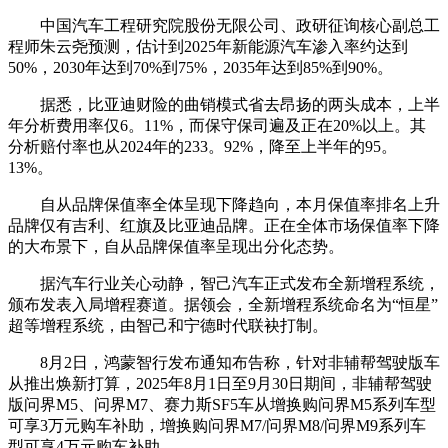
中国汽车工程研究院股份无限公司、政研征询核心副总工
程师朱云尧预测，估计到2025年新能源汽车渗入率约达到
50%，2030年达到70%到75%，2035年达到85%到90%。
据悉，比亚迪财险的曲销模式省去昂扬的两头成本，上半
年分析费用率仅6。11%，而保守保司遍及正在20%以上。其
分析赔付率也从2024年的233。92%，降至上半年的95。
13%。
自从品牌保值率全体呈现下降趋向，本月保值率排名上升
品牌仅有吉利、红旗及比亚迪品牌。正在全体市场保值率下降
的大布景下，自从品牌保值率呈现出分化态势。
据汽车行业关心动静，智己汽车正式发布全新增程系统，
颁布发表入局增程赛道。据领会，全新增程系统命名为“恒星”
超等增程系统，由智己和宁德时代联袂打制。
8月2日，鸿蒙智行发布通知布告称，针对非辅帮驾驶版车
从推出焕新打算，2025年8月1日至9月30日期间，非辅帮驾驶
版问界M5、问界M7、赛力斯SF5车从增换购问界M5系列车型
可享3万元购车补助，增换购问界M7/问界M8/问界M9系列车
型可享4万元购车补助。