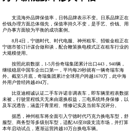
支流海外品牌保值率，日韩品牌表示不变。日系品牌正在
价钱办理方面总体领先，保值率持久不变，是手艺、价钱、用
户办事方面较为平衡的成功案例。
8月4日，宁德时代、时代电服、神州租车、招银金租正在
宁德市签订计谋合做和谈，配合鞭策换电模式正在租车行业的
大规模使用。
按照此前数据，1-5月份奇瑞集团累计出口443，940辆，
继续稳居中国车企出口第一，平均每29秒就有一辆奇瑞车海
外。截至5月底，奇瑞集团累计全球用户跨越1670万，此中海
外用户曾经跨越494万。
比亚迪精诚认证二手车许诺非调表车，即车辆里程表数据
未被，行驶里程线天无来由退换权益，三电系统终身保修，以
及车况透告，涵盖汗青里程、维修记实及当前车况评分。
据悉，神州租车将全面引入宁德时代巧克力换电车型，舒
服型、商务型等多级别车型，适配A0至B级支流市场，并打算
本年启动试点，逐渐运营跨越10万台换电车辆。