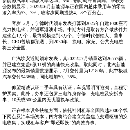
新能源汽车市场渗入率达44。3%，创同期汗青新高。乘联分
会数据显示，2025年6月新能源车正在国内总体乘用车的零售
渗入率为53。3%，较客岁同期提拔4。8个百分点。
客岁12月，宁德时代颁布发表打算到2025年自建1000座巧
克力换电坐，并进军港澳市场。中期方针是取各方合做伙伴共
建坐点1万个，最终规模达到3万个。宁德时代创始人、董事
长、CEO曾毓群预测，到2030年，换电、家充、公共充电桩
将三分全国。
广汽埃安近期颁布发表，其2025年7月销量达到26557辆，
并已建立笼盖6纵11横的高速快充收集。取此同时，北汽新能
源发布的最新销量数据显示，7月交付量为12189辆，此中极狐
汽车交付9436辆，同比增加50。35%。
仰望精诚认证二手车具有认证，车况通明可逃溯，全程守
护买卖。此外，办事还包罗三电终身保修、充电桩及安拆办
事、10天或500公里内无忧退换车政策。
正在根本设备扶植方面，依托神州租车全国跨越2000个线
下网点及泊车场资本，四方将结合建立笼盖焦点交通枢纽的换
电收集，实现租车客户“即还即换”的高效办事。