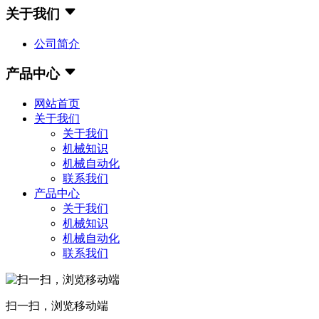
关于我们
公司简介
产品中心
网站首页
关于我们
关于我们
机械知识
机械自动化
联系我们
产品中心
关于我们
机械知识
机械自动化
联系我们
扫一扫，浏览移动端