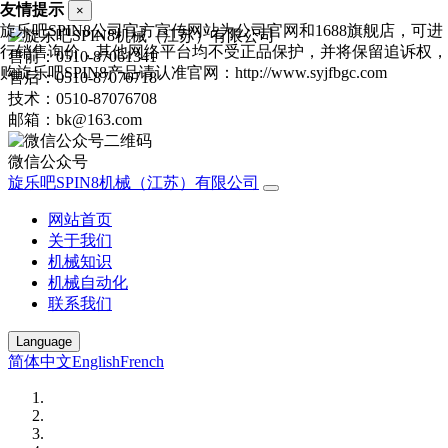
友情提示
×
旋乐吧SPIN8公司官方宣传网站为公司官网和1688旗舰店，可进
行销售询价，其他网络平台均不受正品保护，并将保留追诉权，
售前：0510-87061341
购旋乐吧SPIN8产品请认准官网：http://www.syjfbgc.com
售后：0510-87076718
技术：0510-87076708
邮箱：bk@163.com
微信公众号
旋乐吧SPIN8机械（江苏）有限公司
网站首页
关于我们
机械知识
机械自动化
联系我们
Language
简体中文
English
French