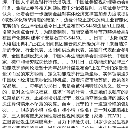
涛、中国人平易近银行行长潘功胜、中国证券监视办理委员会
商务、金融证券等相关问题回覆中外记者提问。万联证券研究
认为，记者会进一步强调金融对实体经济支撑需加鼎力度取提
0取数字化转型海潮的鞭策下，边缘计较正加快沉构工业智能
范畴领军企业卓怡恒通今日正式发布EPC-S4450边缘AI工控机
引擎为焦点合作力，为能源制制、智能交通等环节范畴供给高
核国产化架构 建牢平安基石EPC-S4450。。。日前，“太阳雨
大楼启用典礼”正在太阳雨集团连云港总部隆沉举行！来自洁
所的专家、行业代表、太阳雨供应商代表、渠道商代表配合参
碑。全国勘测设想大师、中国可再生能源学会副理事长、中国
家、碳中和研究院院长徐伟。。。3月1日，由功能洗护品牌三
功能洗护趋向论坛暨十周年品牌计谋发布会”正在广州铂尔曼
聚10而发的东方聪慧，定义功能洗护行业新坐标。实体贸易送来“
中国线下经济送来标记性转机点。跟着消费市场苏醒、政策盈
贸易展。。。每年的3月8日，老是会被付与特殊的意义。这一
的，是对女性争取权益、逃求平等的汗青，也是她们以独有的
烂篇章的时辰。正如羽坛明星张宁，这位两夺奥运金牌的国羽
决注释何谓永不坠落的羽翼。而今，张宁拍下一道道冷艳的弧
羽。。。14岁的小琪（假名）和小晴（假名）是一对双胞胎姐
岁。三人倒霉罹患家族性渗出性视网膜病变（家渗，FEVR）
左眼曾经发生视网膜离开，目力下降险失明。14岁少女发生视网
琪是双胞胎中的姐姐，出生体沉只要2。2公斤，出生后第一天