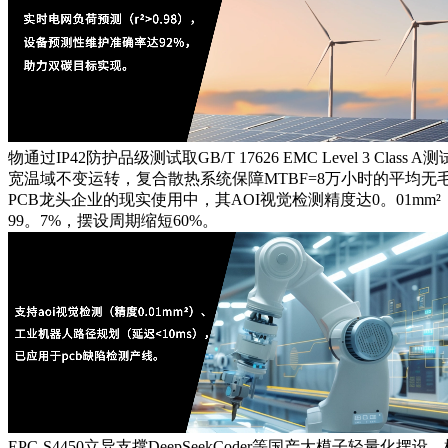
物通过IP42防护品级测试取GB/T 17626 EMC Level 3 Class
宽温域不变运转，复合散热系统保障MTBF=8万小时的平均无
PCB龙头企业的现实使用中，其AOI视觉检测精度达0。01mm
99。7%，摆设周期缩短60%。
EPC-S4450立异支撑DeepSeekCoder等国产大模子轻量化