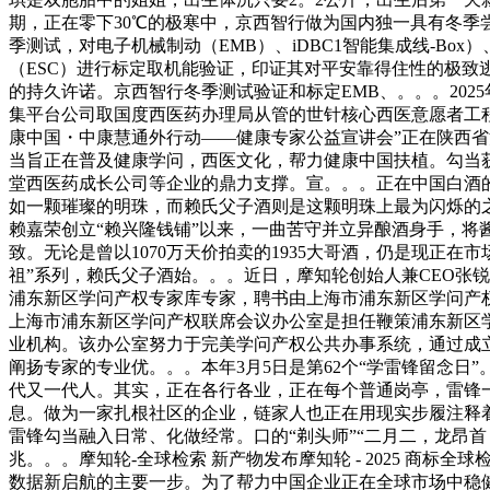
期，正在零下30℃的极寒中，京西智行做为国内独一具有冬季
季测试，对电子机械制动（EMB）、iDBC1智能集成线-Box
（ESC）进行标定取机能验证，印证其对平安靠得住性的极致
的持久许诺。京西智行冬季测试验证和标定EMB、。。。2025
集平台公司取国度西医药办理局从管的世针核心西医意愿者工
康中国・中康慧通外行动——健康专家公益宣讲会”正在陕西
当旨正在普及健康学问，西医文化，帮力健康中国扶植。勾当
堂西医药成长公司等企业的鼎力支撑。宣。。。正在中国白酒
如一颗璀璨的明珠，而赖氏父子酒则是这颗明珠上最为闪烁的之
赖嘉荣创立“赖兴隆钱铺”以来，一曲苦守并立异酿酒身手，将
致。无论是曾以1070万天价拍卖的1935大哥酒，仍是现正在
祖”系列，赖氏父子酒始。。。近日，摩知轮创始人兼CEO张
浦东新区学问产权专家库专家，聘书由上海市浦东新区学问产
上海市浦东新区学问产权联席会议办公室是担任鞭策浦东新区
业机构。该办公室努力于完美学问产权公共办事系统，通过成
阐扬专家的专业优。。。本年3月5日是第62个“学雷锋留念日
代又一代人。其实，正在各行各业，正在每个普通岗亭，雷锋
息。做为一家扎根社区的企业，链家人也正在用现实步履注释
雷锋勾当融入日常、化做经常。口的“剃头师”“二月二，龙昂
兆。。。摩知轮-全球检索 新产物发布摩知轮 - 2025 商标全
数据新启航的主要一步。为了帮力中国企业正在全球市场中稳