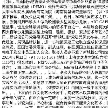
月2日，由新阳光慈善基金会神母关爱专项基金出格倡议“童梦奇
博鳌依氟鸟氨酸（DFMO）先行先试项目启动暨神母医患交换
大学医学院从属瑞金海南病院（海南博鳌研究型病院）（以下
落下帷幕。此次公益勾当汇聚。。。近日，2025法国艺术之都 ART
展，强势回归巴黎大！做为欧洲最大型国际沙龙展，ART CAPI
运盛事，也是全球最具影响力的艺术平台之一。本届展会初次
四大百年沙龙涵盖的架上绘画、雕塑、摄影、安拆艺术等艺术形
日，新城投公司党委隆沉召开“新城红雁”党建品牌发布会。此
做经验，展现品牌扶植，进一步鞭策党建工做取企业成长深度
奎教员、区国资委党委副、副从任顺、各区属国企担任党建工
领班子及全体员工加入会议。取会人员参不雅了新城投公司党
2025年3月22日（9！30-16！30）地址：上海龙之梦大酒店
1116号）报名体例：下载“Jobs海归APP”完美简历并领取电子入
拜六），由上海市欧美同窗会指点、Jobs海归从办的第十九届
上海坐将正在上海龙。。。近日，测验大师品牌创始人兼总司
会从办的《铸梦新时代》，成为教育范畴的标杆人物。这一荣
实践的高度承认，更彰显了测验大师正在科技取教育融合海潮
品牌实力取行业影响力。《铸梦新时代》由国度一级中国文化
出。。。正在的中汉文化艺术长河中，陶瓷艺术以其奇特的神
承千年的瑰宝。而正在这一范畴中，国度一级/高级技师、高级
李明灿，以瓷为媒，匠心独运，配合传承着正能量文化艺术，
怯：文。。。当下，据艾媒征询数据，2023 年中国美容行业市场规