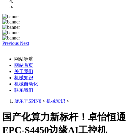
Previous
Next
网站导航
网站首页
关于我们
机械知识
机械自动化
联系我们
旋乐吧SPIN8
>
机械知识
>
国产化算力新标杆！卓怡恒通
EPC-S4450边缘AI工控机