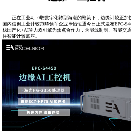
正在工业4。0取数字化转型海潮的鞭策下，边缘计较正加
国内信创工业计较范畴领军企业卓怡恒通今日正式发布EPC-S44
栈国产化+AI算力双引擎为焦点合作力，为能源制制、智能交
住智能计较底座。