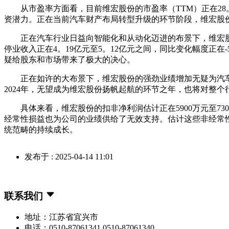
从市盈率方面看，目前维宏股份的市盈率（TTM）正在28。7
资潜力。正在当前汽车财产布局转型升级的环节阶段，维宏股
正在汽车行业日益向智能化和从动化迈进的布景下，维宏股份（股
停业收入正在4。19亿元至5。12亿元之间，同比变化幅度正在-
疑给股东和市场带来了极大的决心。
正在如许的大布景下，维宏股份的强劲业绩增加无疑为汽车
2024年，无望成为维宏股份扬帆起航的环节之年，也将对整
具体来看，维宏股份的扣非净利润估计正在5900万元至730
经常性损益也为公司的业绩供给了无效支持。估计这些非经常性
统范畴的持续成长。
发布于 : 2025-04-14 11:01
联系我们
地址：江苏省宜兴市
电话：0510-87061341 0510-87061340