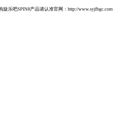
产品请认准官网：http://www.syjfbgc.com