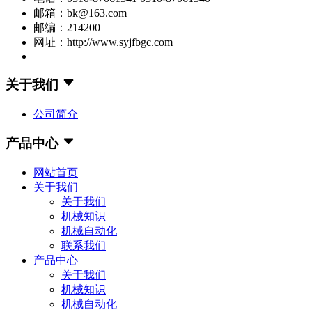
邮箱：bk@163.com
邮编：214200
网址：http://www.syjfbgc.com
关于我们
公司简介
产品中心
网站首页
关于我们
关于我们
机械知识
机械自动化
联系我们
产品中心
关于我们
机械知识
机械自动化