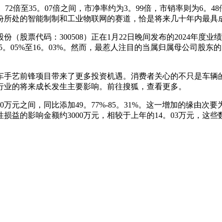
2倍至35。07倍之间，市净率约为3。99倍，市销率则为6。
份所处的智能制制和工业物联网的赛道，恰是将来几十年内最具
票代码：300508）正在1月22日晚间发布的2024年度业
5。05%至16。03%。然而，最惹人注目的当属归属母公司股东
手艺前锋项目带来了更多投资机遇。消费者关心的不只是车辆的
个行业的将来成长发生主要影响。前往搜狐，查看更多。
0万元之间，同比添加49。77%-85。31%。这一增加的缘由
损益的影响金额约3000万元，相较于上年的14。03万元，这