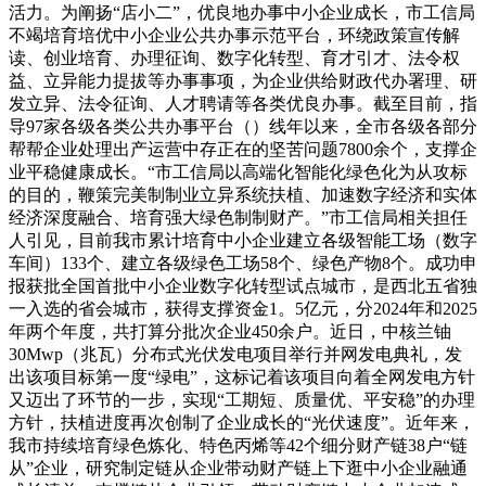
活力。为阐扬“店小二”，优良地办事中小企业成长，市工信局
不竭培育培优中小企业公共办事示范平台，环绕政策宣传解
读、创业培育、办理征询、数字化转型、育才引才、法令权
益、立异能力提拔等办事事项，为企业供给财政代办署理、研
发立异、法令征询、人才聘请等各类优良办事。截至目前，指
导97家各级各类公共办事平台（）线年以来，全市各级各部分
帮帮企业处理出产运营中存正在的坚苦问题7800余个，支撑企
业平稳健康成长。“市工信局以高端化智能化绿色化为从攻标
的目的，鞭策完美制制业立异系统扶植、加速数字经济和实体
经济深度融合、培育强大绿色制制财产。”市工信局相关担任
人引见，目前我市累计培育中小企业建立各级智能工场（数字
车间）133个、建立各级绿色工场58个、绿色产物8个。成功申
报获批全国首批中小企业数字化转型试点城市，是西北五省独
一入选的省会城市，获得支撑资金1。5亿元，分2024年和2025
年两个年度，共打算分批次企业450余户。近日，中核兰铀
30Mwp（兆瓦）分布式光伏发电项目举行并网发电典礼，发
出该项目标第一度“绿电”，这标记着该项目向着全网发电方针
又迈出了环节的一步，实现“工期短、质量优、平安稳”的办理
方针，扶植进度再次创制了企业成长的“光伏速度”。近年来，
我市持续培育绿色炼化、特色丙烯等42个细分财产链38户“链
从”企业，研究制定链从企业带动财产链上下逛中小企业融通