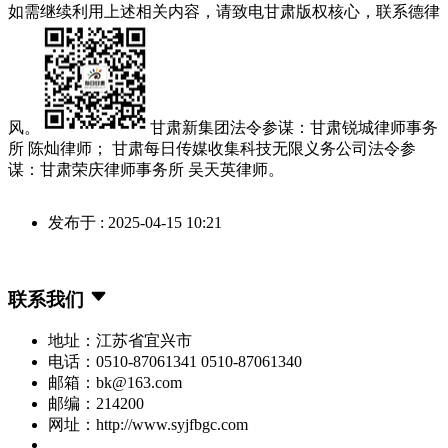
如需继续利用上述相关内容，请致电甘肃版权核心，联系德律
风。
甘肃新集团法令参谋：甘肃锐城律师事务
所 陈灿律师； 甘肃每日传媒收集科技无限义务公司法令参
谋：甘肃荣庆律师事务所 吴天英律师。
发布于 : 2025-04-15 10:21
联系我们
地址：江苏省宜兴市
电话：0510-87061341 0510-87061340
邮箱：bk@163.com
邮编：214200
网址：http://www.syjfbgc.com