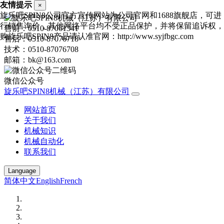
友情提示
×
旋乐吧SPIN8公司官方宣传网站为公司官网和1688旗舰店，可进
行销售询价，其他网络平台均不受正品保护，并将保留追诉权，
售前：0510-87061341
购旋乐吧SPIN8产品请认准官网：http://www.syjfbgc.com
售后：0510-87076718
技术：0510-87076708
邮箱：bk@163.com
微信公众号
旋乐吧SPIN8机械（江苏）有限公司
网站首页
关于我们
机械知识
机械自动化
联系我们
Language
简体中文
English
French