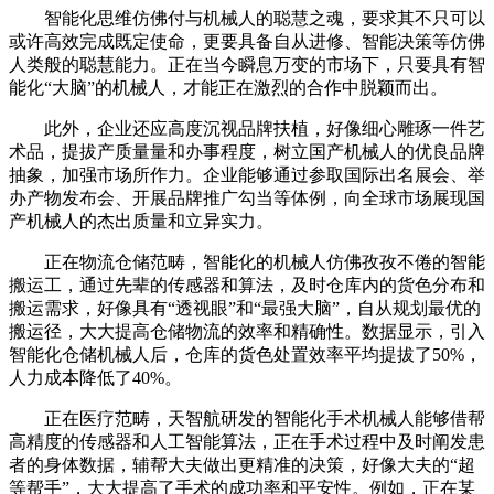
智能化思维仿佛付与机械人的聪慧之魂，要求其不只可以
或许高效完成既定使命，更要具备自从进修、智能决策等仿佛
人类般的聪慧能力。正在当今瞬息万变的市场下，只要具有智
能化“大脑”的机械人，才能正在激烈的合作中脱颖而出。
此外，企业还应高度沉视品牌扶植，好像细心雕琢一件艺
术品，提拔产质量量和办事程度，树立国产机械人的优良品牌
抽象，加强市场所作力。企业能够通过参取国际出名展会、举
办产物发布会、开展品牌推广勾当等体例，向全球市场展现国
产机械人的杰出质量和立异实力。
正在物流仓储范畴，智能化的机械人仿佛孜孜不倦的智能
搬运工，通过先辈的传感器和算法，及时仓库内的货色分布和
搬运需求，好像具有“透视眼”和“最强大脑”，自从规划最优的
搬运径，大大提高仓储物流的效率和精确性。数据显示，引入
智能化仓储机械人后，仓库的货色处置效率平均提拔了50%，
人力成本降低了40%。
正在医疗范畴，天智航研发的智能化手术机械人能够借帮
高精度的传感器和人工智能算法，正在手术过程中及时阐发患
者的身体数据，辅帮大夫做出更精准的决策，好像大夫的“超
等帮手”，大大提高了手术的成功率和平安性。例如，正在某