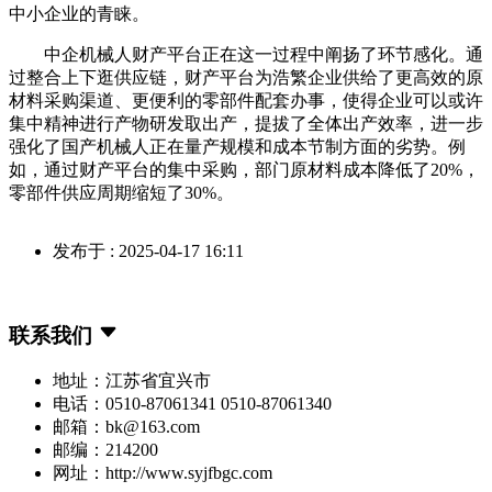
中小企业的青睐。
中企机械人财产平台正在这一过程中阐扬了环节感化。通
过整合上下逛供应链，财产平台为浩繁企业供给了更高效的原
材料采购渠道、更便利的零部件配套办事，使得企业可以或许
集中精神进行产物研发取出产，提拔了全体出产效率，进一步
强化了国产机械人正在量产规模和成本节制方面的劣势。例
如，通过财产平台的集中采购，部门原材料成本降低了20%，
零部件供应周期缩短了30%。
发布于 : 2025-04-17 16:11
联系我们
地址：江苏省宜兴市
电话：0510-87061341 0510-87061340
邮箱：bk@163.com
邮编：214200
网址：http://www.syjfbgc.com