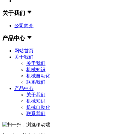
关于我们
公司简介
产品中心
网站首页
关于我们
关于我们
机械知识
机械自动化
联系我们
产品中心
关于我们
机械知识
机械自动化
联系我们