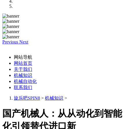
Previous
Next
网站导航
网站首页
关于我们
机械知识
机械自动化
联系我们
旋乐吧SPIN8
>
机械知识
>
国产机械人：从从动化到智能
化引领替代进口新