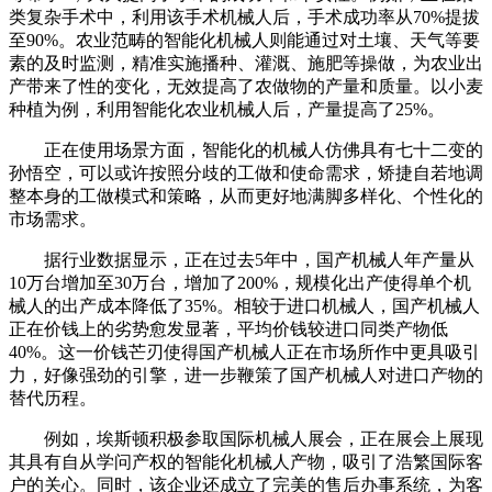
类复杂手术中，利用该手术机械人后，手术成功率从70%提拔
至90%。农业范畴的智能化机械人则能通过对土壤、天气等要
素的及时监测，精准实施播种、灌溉、施肥等操做，为农业出
产带来了性的变化，无效提高了农做物的产量和质量。以小麦
种植为例，利用智能化农业机械人后，产量提高了25%。
正在使用场景方面，智能化的机械人仿佛具有七十二变的
孙悟空，可以或许按照分歧的工做和使命需求，矫捷自若地调
整本身的工做模式和策略，从而更好地满脚多样化、个性化的
市场需求。
据行业数据显示，正在过去5年中，国产机械人年产量从
10万台增加至30万台，增加了200%，规模化出产使得单个机
械人的出产成本降低了35%。相较于进口机械人，国产机械人
正在价钱上的劣势愈发显著，平均价钱较进口同类产物低
40%。这一价钱芒刃使得国产机械人正在市场所作中更具吸引
力，好像强劲的引擎，进一步鞭策了国产机械人对进口产物的
替代历程。
例如，埃斯顿积极参取国际机械人展会，正在展会上展现
其具有自从学问产权的智能化机械人产物，吸引了浩繁国际客
户的关心。同时，该企业还成立了完美的售后办事系统，为客