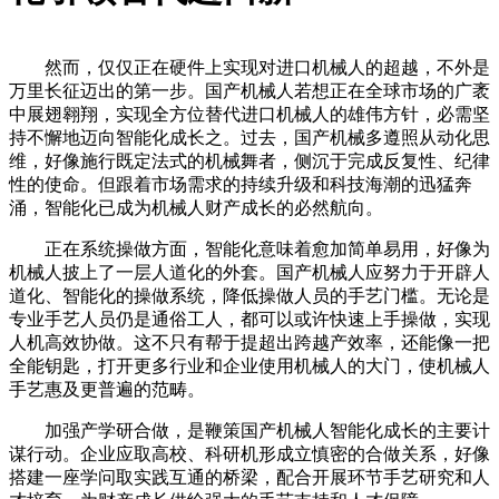
然而，仅仅正在硬件上实现对进口机械人的超越，不外是
万里长征迈出的第一步。国产机械人若想正在全球市场的广袤
中展翅翱翔，实现全方位替代进口机械人的雄伟方针，必需坚
持不懈地迈向智能化成长之。过去，国产机械多遵照从动化思
维，好像施行既定法式的机械舞者，侧沉于完成反复性、纪律
性的使命。但跟着市场需求的持续升级和科技海潮的迅猛奔
涌，智能化已成为机械人财产成长的必然航向。
正在系统操做方面，智能化意味着愈加简单易用，好像为
机械人披上了一层人道化的外套。国产机械人应努力于开辟人
道化、智能化的操做系统，降低操做人员的手艺门槛。无论是
专业手艺人员仍是通俗工人，都可以或许快速上手操做，实现
人机高效协做。这不只有帮于提超出跨越产效率，还能像一把
全能钥匙，打开更多行业和企业使用机械人的大门，使机械人
手艺惠及更普遍的范畴。
加强产学研合做，是鞭策国产机械人智能化成长的主要计
谋行动。企业应取高校、科研机形成立慎密的合做关系，好像
搭建一座学问取实践互通的桥梁，配合开展环节手艺研究和人