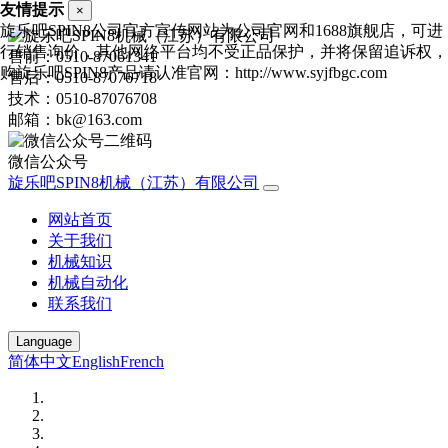
友情提示
×
旋乐吧SPIN8公司官方宣传网站为公司官网和1688旗舰店，可进
行销售询价，其他网络平台均不受正品保护，并将保留追诉权，
售前：0510-87061341
购旋乐吧SPIN8产品请认准官网：http://www.syjfbgc.com
售后：0510-87076718
技术：0510-87076708
邮箱：bk@163.com
微信公众号
旋乐吧SPIN8机械（江苏）有限公司
网站首页
关于我们
机械知识
机械自动化
联系我们
Language
简体中文
English
French