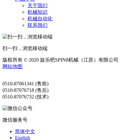
关于我们
机械知识
机械自动化
联系我们
扫一扫，浏览移动端
版权所有 © 2020 旋乐吧SPIN8机械（江苏）有限公司
网站地图
0510-87061341 (售前)
0510-87076718 (售后)
0510-87076732 (技术)
微信服务号
简体中文
English