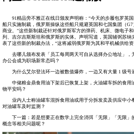
91精品旁不雅正在线日颁发声明称：“今天的步履包罗英国初
船只实施制裁，俄罗斯操纵这些船只规避英国和七国集团（G
商业。”这些新制裁还针对俄罗斯军方的弹药、机床、微电子
列、吉尔吉斯斯坦和俄罗斯的实体。声明写道，英国辅弼苏纳
表了这些新的制裁办法，“这将减弱俄罗斯为其和平机械供给资
去哪儿颁布发表「员工每周两天可自从选择办公地址」，无
办公会成为职场新常态吗？
为什么艾尔登法环一边被数值爆炸，一边又有大量 1 级号通关
中储粮金鼎食用油下架后已恢复上架，火油罐车拆的食用油
物平安吗？
业内人士称油罐车混拆食用油或用于分拆发卖及供应中小餐
对油罐车及时监测？
下一篇：若是想要正在数学上完全消弭「无限」「无限」的
概念等相关问题呢？