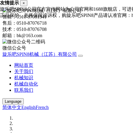
友情提示
×
旋乐吧SPIN8公司官方宣传网站为公司官网和1688旗舰店，
正品保护，并将保留追诉权，购旋乐吧SPIN8产品请认准官网：http://ww
售前：0510-87061341
售后：0510-87076718
技术：0510-87076708
邮箱：bk@163.com
微信公众号
旋乐吧SPIN8机械（江苏）有限公司
网站首页
关于我们
机械知识
机械自动化
联系我们
Language
简体中文
English
French