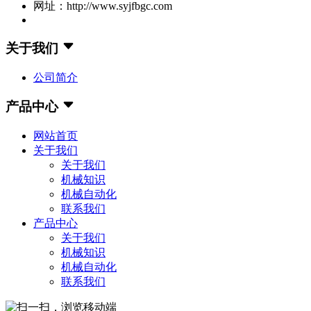
网址：http://www.syjfbgc.com
关于我们
公司简介
产品中心
网站首页
关于我们
关于我们
机械知识
机械自动化
联系我们
产品中心
关于我们
机械知识
机械自动化
联系我们