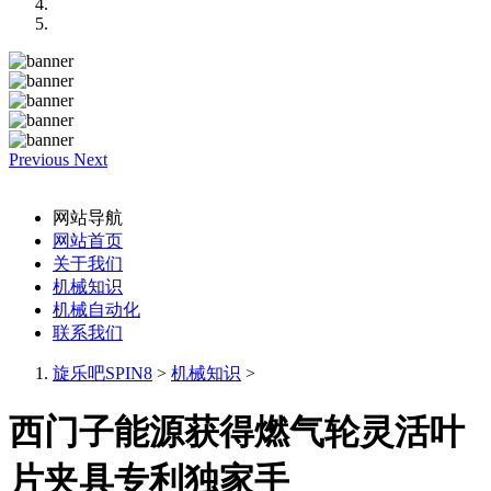
Previous
Next
网站导航
网站首页
关于我们
机械知识
机械自动化
联系我们
旋乐吧SPIN8
>
机械知识
>
西门子能源获得燃气轮灵活叶
片夹具专利独家手