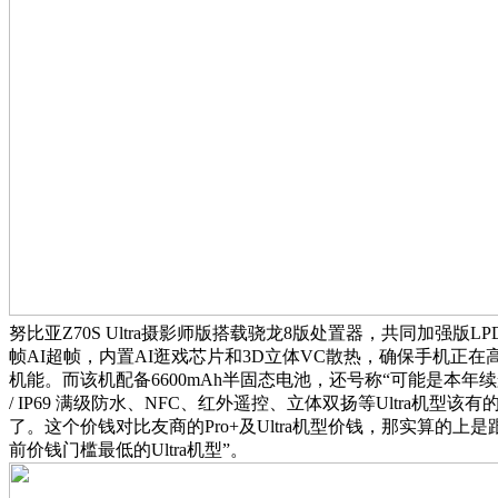
努比亚Z70S Ultra摄影师版搭载骁龙8版处置器，共同加强版LPD
帧AI超帧，内置AI逛戏芯片和3D立体VC散热，确保手机正
机能。而该机配备6600mAh半固态电池，还号称“可能是本年续
/ IP69 满级防水、NFC、红外遥控、立体双扬等Ultra机型
了。这个价钱对比友商的Pro+及Ultra机型价钱，那实算的上
前价钱门槛最低的Ultra机型”。