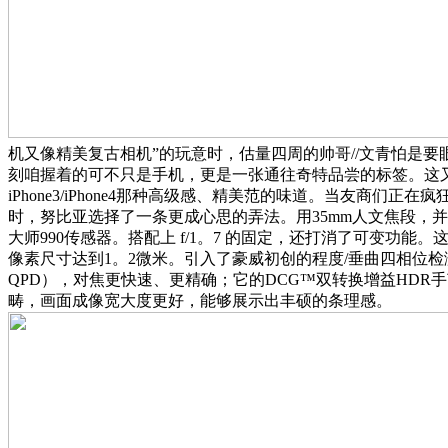
机又像精美复古相机”的玩意时，估量四周的帅哥//文青怕是
刻咱握着的可不只是手机，更是一张通往奇特品尝的标签。这
iPhone3/iPhone4那种高级感、精美范的味道。当友商们正
时，努比亚选择了一条更成心思的弄法。用35mm人文焦段，并塞
大师990传感器。搭配上 f/1。7 的固定，还打消了可变功能。
像素尺寸达到1。2微米。引入了豪威初创的程度/垂曲四相位检
QPD），对焦更快速、更精确；它的DCG™双转换增益HDR
畴，画面成像宽大度更好，能够展示出丰硕的条理感。