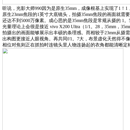
听说，光影大师990因为是原生35mm，成像根基上实现了1！1
原生23mm焦段的1英寸大底镜头，拍摄35mm焦段的画面就
还达不到5000万像素。成心思的是35mm焦段是常规从摄的 1
光量理论上会很是接近 vivo X200 Ultra（1/1。28，35m
拍摄出的画面能够展示出丰硕的条理感。而相较于23mm从摄需要后期
出构图更接近人眼视角。再共同f/1。7大，布景虚化天然得不像算
相位对焦则正在抓拍时连镜头里人物连扬起的衣角都能清晰定