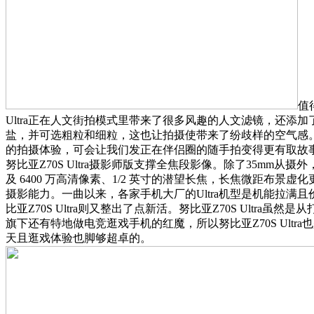
值
Ultra正在人文街拍模式里带来了很多风趣的人文滤镜，还添
盐，并可选粗粒和细粒，这也让拍摄使带来了纷歧样的空气感。
的拍摄体验，可会让我们发正在伴侣圈的随手拍变得更有取故事
努比亚Z70S Ultra摄影师版支撑全焦段影像。除了35mm从摄
及 6400 万高清像素、1/2 英寸的潜望长焦，长焦微距布景虚
摄影能力。一曲以来，各家手机大厂的Ultra机型是机能拉满
比亚Z70S Ultra则又整出了点新活。努比亚Z70S Ultra虽
旗下还有特地做电竞逛戏手机的红魔，所以努比亚Z70S Ultr
天且逛戏体验也脚够超卓的。