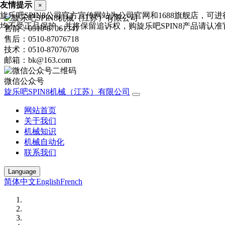
友情提示
×
旋乐吧SPIN8公司官方宣传网站为公司官网和1688旗舰店，可
均不受正品保护，并将保留追诉权，购旋乐吧SPIN8产品请认准官网：http:
售前：0510-87061341
售后：0510-87076718
技术：0510-87076708
邮箱：bk@163.com
微信公众号
旋乐吧SPIN8机械（江苏）有限公司
网站首页
关于我们
机械知识
机械自动化
联系我们
Language
简体中文
English
French