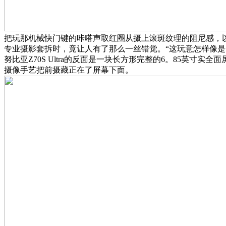
把玩那机械快门键的咔嗒声取红圈从摄上滚斑纹理的阻尼感，
专业摄影套拆时，竟让人有了那么一丝错觉。“这玩意怎样像是
努比亚Z70S Ultra的反面是一块长方形完整的6。85英寸实
摄像手艺把前摄藏正在了屏幕下面。