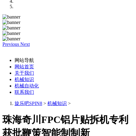
Previous
Next
网站导航
网站首页
关于我们
机械知识
机械自动化
联系我们
旋乐吧SPIN8
>
机械知识
>
珠海奇川FPC铝片贴拆机专利
获批鞭策智能制制新