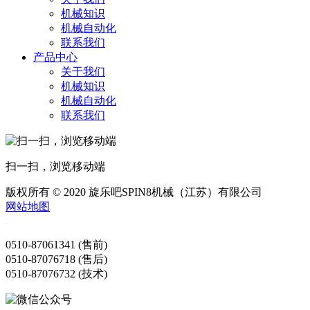
机械知识
机械自动化
联系我们
产品中心
关于我们
机械知识
机械自动化
联系我们
扫一扫，浏览移动端
版权所有 © 2020 旋乐吧SPIN8机械（江苏）有限公司
网站地图
0510-87061341 (售前)
0510-87076718 (售后)
0510-87076732 (技术)