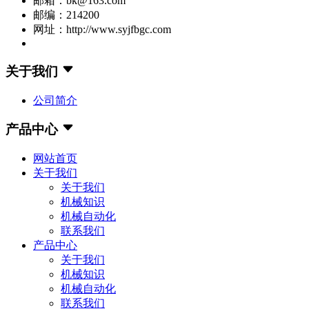
邮箱：bk@163.com
邮编：214200
网址：http://www.syjfbgc.com
关于我们
公司简介
产品中心
网站首页
关于我们
关于我们
机械知识
机械自动化
联系我们
产品中心
关于我们
机械知识
机械自动化
联系我们