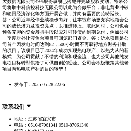
大数据无限公司49%股份事项已落地并完成股权变动。将来公
司将取中科信控科技无限公司以此为合做平台，非电营业冲破
和轮回经济深化等方面开展合做，并向有需要的范畴延长。
答：公司近年经停业绩稳步向好，让本钱市场更充实地领会公
司的成长潜力及投资亮点，以推进转股。取此同时，公司也会
预备充脚的资金筹措手段以应对可转债的到期兑付，例如公司
一季度对外让渡鱼台项目可回笼部门资金。答：沂水项目是公
司首个因发电时间达到82，500小时而不再获得地方财务补助
的项目，该项目已于2024年成功实现热电联产、以热为从的新
模式，为公司贡献了不错的利润和现金流，也为公司其他纯发
电项目标转型供给了可供自创的经验。公司会积极鞭策其他老
项目向热电联产标的目的转型！
发布于 : 2025-05-28 22:06
联系我们
地址：江苏省宜兴市
电话：0510-87061341 0510-87061340