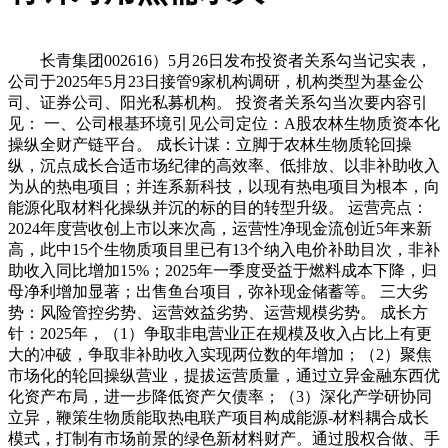
长青集团002616）5月26日发布投资者关系勾当记实表，
公司于2025年5月23日接管9家机构调研，机构类型为基金公
司、证券公司、阳光私募机构。 投资者关系勾当次要内容引
见： 一、公司根基环境引见公司定位：A股农林生物质资本化
操纵全财产链平台。 成长计谋：立脚于农林生物质轮回操
纵，沉点成长合适市场纪律的高效率、低排放、以非补助收入
为从的热电项目；并连系新科技，以现有热电项目为根本，向
能源化取材料化操纵并沉的标的目的转型升级。 运营亮点：
2024年度营收创上市以来次高，运营性净现金流创近5年来新
高，此中15个生物质项目里已有13个纳入电价补助目次，非补
助收入同比增加15%；2025年一季度受益于燃料成本下降，归
母净利增加显著；出售鱼台项目，弥补现金储蓄等。 三大劣
势：风险管控劣势、运营效益劣势、运营规模劣势。 成长方
针：2025年，（1）争取非电营业正在规模及收入占比上有更
大的冲破，争取非补助收入实现两位数的年增加；（2）聚焦
市场化的轮回操纵营业，提拔运营质量，通过立异金融东西优
化资产布局，进一步降低资产欠债率；（3）深化产学研协同
立异，鞭策生物质能取热电联产项目构成能源-材料耦合成长
模式，打制有市场前景的绿色新材料财产。通过股权合做、手