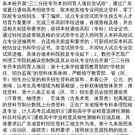
条本校开展“三二分段专升本协同育人项目尝试班”，通过广东
省夏日通俗高考招收学生，取本校其他专业同批次登科，零丁
院校专业组招生，零丁编班。试点专业尝试班学生按五年人才
培育方案要求，完成三年高职学段进修，各项查核及格，并合
适相关前提和要求的，获得本校通俗高职（专科）结业证书。
通过转段选拔查核及格的尝试班学生进入协同育人本科高校试
点专业进修两年，合适相关前提和要求的，可获得对应本科高
校结业证书和学位证书。非尝试班学生，不得转入试点专业尝
试班进修。具体合做本科院校及专业如下：2。数控手艺取广
州理工学院机械设想制制及其从动化专业结合开展“三二分段
专升本协同育人项目；第十七条学校遵照教育部的“学校担
任、招办监视”的登科体系体例，严酷恪守教育部、省（区、
市）招生办公室的相关招生登科政策和，本着公开、公允、的
准绳，以考生高考绩绩为根基根据，分析权衡德智体美劳，择
优登科。第十八条正在省（区、市）招生委员会按照通俗类
（汗青类、物理类），艺体类（含美术类、体育类）别离规定
的登科节制分数线上分类登科。正在广东省报考专科条理院校
及专业，计入高考总成就的3门通俗高中学业程度选择性测验
科目对应的3门通俗高中学业程度及格性测验科目须及格。具
体要求以广东省昔时招生登科工做文件为准。第十九条按照各
省（自治区、曲辖市）投档要求，按照挨次意愿投档的批次，