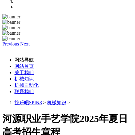
Previous
Next
网站导航
网站首页
关于我们
机械知识
机械自动化
联系我们
旋乐吧SPIN8
>
机械知识
>
河源职业手艺学院2025年夏日
高考招生章程