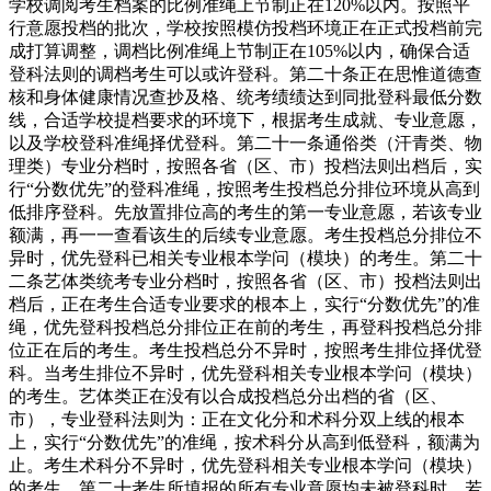
学校调阅考生档案的比例准绳上节制正在120%以内。按照平
行意愿投档的批次，学校按照模仿投档环境正在正式投档前完
成打算调整，调档比例准绳上节制正在105%以内，确保合适
登科法则的调档考生可以或许登科。第二十条正在思惟道德查
核和身体健康情况查抄及格、统考绩绩达到同批登科最低分数
线，合适学校提档要求的环境下，根据考生成就、专业意愿，
以及学校登科准绳择优登科。第二十一条通俗类（汗青类、物
理类）专业分档时，按照各省（区、市）投档法则出档后，实
行“分数优先”的登科准绳，按照考生投档总分排位环境从高到
低排序登科。先放置排位高的考生的第一专业意愿，若该专业
额满，再一一查看该生的后续专业意愿。考生投档总分排位不
异时，优先登科已相关专业根本学问（模块）的考生。第二十
二条艺体类统考专业分档时，按照各省（区、市）投档法则出
档后，正在考生合适专业要求的根本上，实行“分数优先”的准
绳，优先登科投档总分排位正在前的考生，再登科投档总分排
位正在后的考生。考生投档总分不异时，按照考生排位择优登
科。当考生排位不异时，优先登科相关专业根本学问（模块）
的考生。艺体类正在没有以合成投档总分出档的省（区、
市），专业登科法则为：正在文化分和术科分双上线的根本
上，实行“分数优先”的准绳，按术科分从高到低登科，额满为
止。考生术科分不异时，优先登科相关专业根本学问（模块）
的考生。第二十考生所填报的所有专业意愿均未被登科时，若