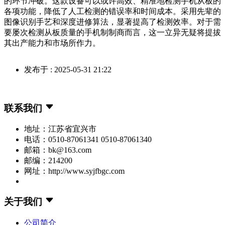
的环节冲破。这款设备可以或许高效、精准地检测手机从板的
各项功能，降低了人工检测的错误率和时间成本。采用先辈的
图像识别手艺和深度进修算法，显著提高了检测效率。对于需
要屡次检测从板质量的手机制制商而言，这一立异无疑将提拔
其出产能力和市场所作力。
发布于 : 2025-05-31 21:22
联系我们
地址：江苏省宜兴市
电话：0510-87061341 0510-87061340
邮箱：bk@163.com
邮编：214200
网址：http://www.syjfbgc.com
关于我们
公司简介