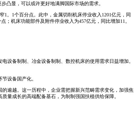
逐步凸显，可以或许更好地满脚国际市场的需求。
收窄1。1个百分点。此中，金属切削机床停业收入1201亿元，同
百分点；机床功能部件及附件停业收入为457亿元，同比增加11。
电设备制制、冶金设备制制、数控机床的使用需求日益增加。
环节设备国产化。
的逾越。这一历程中，企业需把握新兴范畴需求变化，加强焦
高质量成长的高端配备基石，为制制强国扶植供给保障。