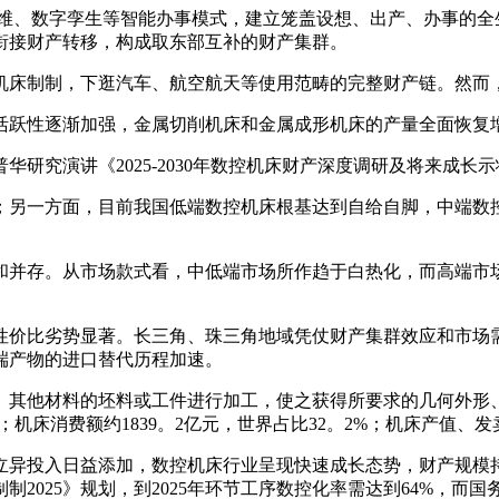
、数字孪生等智能办事模式，建立笼盖设想、出产、办事的全
衔接财产转移，构成取东部互补的财产集群。
床制制，下逛汽车、航空航天等使用范畴的完整财产链。然而，
活跃性逐渐加强，金属切削机床和金属成形机床的产量全面恢复
究演讲《2025-2030年数控机床财产深度调研及将来成长
另一方面，目前我国低端数控机床根基达到自给自脚，中端数控
并存。从市场款式看，中低端市场所作趋于白热化，而高端市场
价比劣势显著。长三角、珠三角地域凭仗财产集群效应和市场需
端产物的进口替代历程加速。
他材料的坯料或工件进行加工，使之获得所要求的几何外形、
0%；机床消费额约1839。2亿元，世界占比32。2%；机床产值、
异投入日益添加，数控机床行业呈现快速成长态势，财产规模持
2025》规划，到2025年环节工序数控化率需达到64%，而国