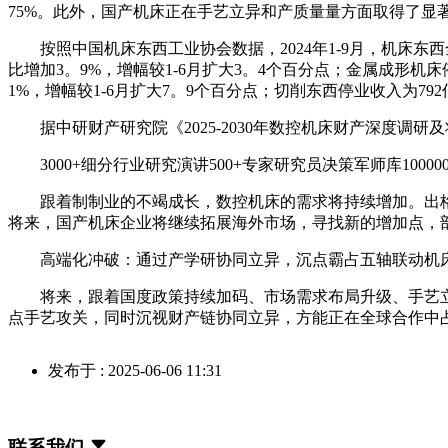
75%。此外，国产机床正在手艺立异和产质量量方面取得了
按照中国机床东西工业协会数据，2024年1-9月，机床东西全
比增加3。9%，增幅较1-6月扩大3。4个百分点；金属成形机床
1%，增幅较1-6月扩大7。9个百分点；切削东西停业收入为792
据中研财产研究院《2025-2030年数控机床财产深度调研
3000+细分行业研究演讲500+专家研究员决策军师库10000
跟着制制业的不竭成长，数控机床的需求将持续增加。出格
将来，国产机床企业将继续拓展海外市场，寻找新的增加点，
高端化冲破：通过产学研协同立异，沉点霸占五轴联动机床
将来，跟着国度政策持续加码、市场需求布局升级、手艺立
点手艺攻关，同时沉视财产链协同立异，方能正在全球合作中
发布于 : 2025-06-06 11:31
联系我们