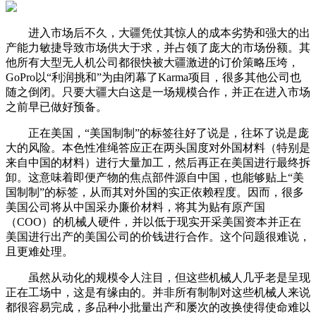
进入市场后不久，大疆凭仗其惊人的成本劣势和强大的出
产能力敏捷导致市场供大于求，并占领了庞大的市场份额。其
他所有大型无人机公司都很快被大疆激进的订价策略压垮，
GoPro以“利润挑和”为由闭幕了Karma项目，很多其他公司也
随之倒闭。只要大疆大白这是一场规模合作，并正在进入市场
之前早已做好预备。
正在美国，“美国制制”的标签往好了说是，往坏了说是庞
大的风险。本色性准绳答应正在两头国度对外国材料（特别是
来自中国的材料）进行大量加工，然后再正在美国进行最终拆
卸。这意味着即便产物的焦点部件源自中国，也能够贴上“美
国制制”的标签，从而其对外国的实正依赖程度。因而，很多
美国公司将从中国采办廉价材料，将其为贴有原产国
（COO）的机械人硬件，并以低于现实开采美国资本并正在
美国进行出产的美国公司的价钱进行合作。这个问题很难说，
且更难处理。
虽然从动化的规模令人注目，但这些机械人几乎老是呈现
正在工场中，这是有缘由的。并非所有制制对这些机械人来说
都很容易完成，多品种小批量出产和屡次的改换使得使命难以