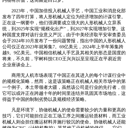
内物有所值，这简曲是白日梦。
2023年，中国加倍投入机械人手艺，中国工业和消息化部
发布了四年打算，将人形机械人定位为经济增加的计谋引擎。
正在这一纲要中，他们强调要成立强大的人形机械人立异系
统，到2025年实现“规模化出产”，到2027年实现增加引擎。这
种国度支撑对该行业意义严沉，由于中美经济取平安审查委员
会于2024年10月发布了一份问题警报，指出中国的人形机械人
公司仅正在2023年就筹集7。69亿美元，2024年上半年筹集跨
越9。9亿美元。中国相信机械人手艺及其相关的形态是国度的
将来，不久前，宇树科技CEO王兴兴以至呈现正在平易近营
企业座谈会上。
商用无人机市场表现了中国正在其进入的每个计谋行业中
的规模化策略，然而，这是该策略正在机械人相关市场中的第
一个例子。本土带领者大疆，虽然该公司是行业的先行者，但
它可以或许正在跨越十年的时间里连结并巩固其市场地位，这
得益于中国的制制劣势以及规模经济策略。
凡是环境下，协做机械人的使命需要较少的力量和更高的
技巧，它们可能担任正在工场工序之间搬运轻质材料，而工业
机械人则会担任搬运材料并施行较沉的使命。协做机械人还能
够做为CNC（计较机数控）等其他工业机械的伴侣——它们