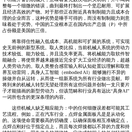
整每一个细微的错误，曲到最终打制出一个坚忍耐用、可扩展
且经济高效的产物。对于那些正在附近具有制制能力且成本合
理的企业而言，这种劣势是唾手可得的，而没有制制能力则意
味着处于劣势。中国的工业根本正在国内出产总值（P）中所
占份额是美国的三倍。
将靠得住性融入低成本、高机能和可扩展的系统，可实现
史无前例的新型系统。取人类比拟，当前机械人系统的劳动力
技术较低、能力较低，并且流失率更高。将机械能力取软件智
能融合，将使世界越来越接近完全扩大工业经济的能力，超越
人类劳动力的。取人类整合感官输入和认知处置以理解和取世
界互动雷同，具身人工智能（embodied AI）能够施行不异的
操做并自从运转，从而使一组新系统为所有行业做出贡献。即
将到来的机械人转型无望处理所有这些问题并创制一支只要片
子才能描画的新型劳动力，但该范畴和行业具有远比“具身AI”
一词所包含的更深条理的内容。
这些机械人缺乏顺应能力：中的任何细微误差都可能其工
艺流程。例如，正在汽车行业，点焊金属面板凡是是从动化
的。这项使命需要极高的切确度，以确保面板相互准确定点，
点焊点刚好位于指定点上，而且每次焊接都以不异的力度和持