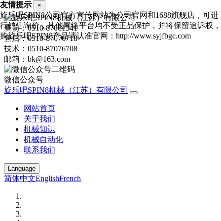
友情提示
×
旋乐吧SPIN8公司官方宣传网站为公司官网和1688旗舰店，可进
行销售询价，其他网络平台均不受正品保护，并将保留追诉权，
售前：0510-87061341
购旋乐吧SPIN8产品请认准官网：http://www.syjfbgc.com
售后：0510-87076718
技术：0510-87076708
邮箱：bk@163.com
微信公众号
旋乐吧SPIN8机械（江苏）有限公司
网站首页
关于我们
机械知识
机械自动化
联系我们
Language
简体中文
English
French