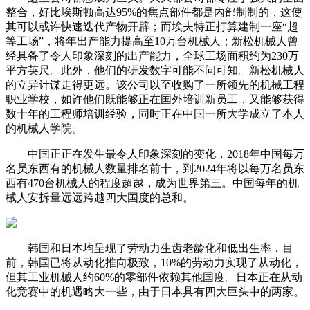
整合，好比埃斯顿高达95%的焦点部件都是内部制制的，这使
其可以或许快速迭代产物开辟；而埃夫特正打算建制一座“超
等工场”，将年出产能力提高至10万台机械人；新松机械人曾
经具备了令人印象深刻的出产能力，全球工场面积约为230万
平方英尺。此外，他们的研发数字可能不问可知。新松机械人
的立异计谋走得更远。该公司以至收购了一所领先的机械工程
职业学校，如许他们既能够正在国外培训新员工，又能够获得
数十年的工程师培训经验，同时正在中国一所大学成立了本人
的机械人学院。
中国正正在发生最令人印象深刻的变化，2018年中国每万
名员东西有的机械人数量排名前十，到2024年将以每万名员东
西有470台机械人的程度超越，成为世界第三。中国每年的机
械人安拆量远远跨越四大国度的总和。
韩国和日本均呈现了劳动力生齿老龄化和低出生率，目
前，韩国已将从动化推向极致，10%的劳动力实现了从动化，
但其工业机械人约60%的零部件依赖其他国度。日本正在从动
化竞赛中的机遇略大一些，由于日本具有四大巨头中的两家。