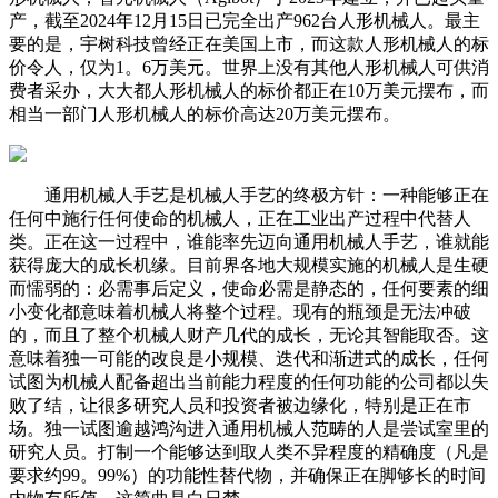
产，截至2024年12月15日已完全出产962台人形机械人。最主
要的是，宇树科技曾经正在美国上市，而这款人形机械人的标
价令人，仅为1。6万美元。世界上没有其他人形机械人可供消
费者采办，大大都人形机械人的标价都正在10万美元摆布，而
相当一部门人形机械人的标价高达20万美元摆布。
通用机械人手艺是机械人手艺的终极方针：一种能够正在
任何中施行任何使命的机械人，正在工业出产过程中代替人
类。正在这一过程中，谁能率先迈向通用机械人手艺，谁就能
获得庞大的成长机缘。目前界各地大规模实施的机械人是生硬
而懦弱的：必需事后定义，使命必需是静态的，任何要素的细
小变化都意味着机械人将整个过程。现有的瓶颈是无法冲破
的，而且了整个机械人财产几代的成长，无论其智能取否。这
意味着独一可能的改良是小规模、迭代和渐进式的成长，任何
试图为机械人配备超出当前能力程度的任何功能的公司都以失
败了结，让很多研究人员和投资者被边缘化，特别是正在市
场。独一试图逾越鸿沟进入通用机械人范畴的人是尝试室里的
研究人员。打制一个能够达到取人类不异程度的精确度（凡是
要求约99。99%）的功能性替代物，并确保正在脚够长的时间