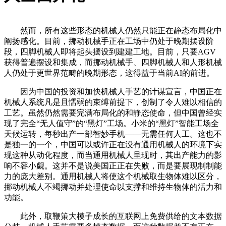
然而，所有这些形态的机械人仍然只能正在静态布局化中
阐扬感化。目前，挪动机械手正在工场中仍处于晚期摆设阶
段，四脚机械人即将起头摆设到建建工地。目前，只要AGV
获得普遍摆设和集成，而挪动机械手、四脚机械人和人形机械
人仍处于更世界范畴的晚期形态，这得益于当前AI的前进。
因为中国的投资和加快机械人手艺的计谋宣言，中国正在
机械人系统凡是且懦弱的束缚前提下，创制了令人难以相信的
工艺。虽然仍然需要完满布局化的和静态使命，但中国曾经实
现了完全“无人值守”的“黑灯”工场。小米的“黑灯”智能工场全
天候运转，每秒出产一部智妙手机——无需任何人工。这也不
是独一的一个，中国可以或许正在没有通用机械人的环境下实
现这种从动化程度，而当通用机械人呈现时，其出产能力的影
响不容小觑。这并不是说美国正正在失败，而是要展现制制能
力的庞大差别。通用机械人将使这个机械取生物体难以区分，
挪动机械人不竭挪动并处理使命以支撑和维持生物体的活力和
功能。
此外，取鞭策大模子成长的互联网上免费供给的文本数据