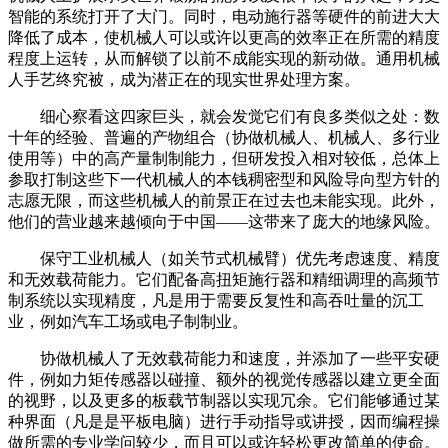
智能的系统打开了大门。同时，电动施行器等硬件的前进大大
降低了成本，使机械人可以或许以更高的效率正在所需的精度
程度上运转，从而解锁了以前不成能实现的新动做。通用机械
人手艺终究被，成为潜正在的现实世界处理方案。
细心察看这四家巨头，就会发觉它们有良多类似之处：数
十年的经验、普遍的产物组合（协做机械人、机械人、多行业
使用等）中的高产量制制能力，但研发投入相对较低，总体上
参取打制这些下一代机械人的本钱稠密型和风险导向型方针的
志愿无限，而这些机械人的前景正在过去也未能实现。此外，
他们的营业越来越倾向于中国——这带来了庞大的地缘风险。
保守工业机械人（如关节式机械臂）优先考虑速度、精度
和无效载荷能力。它们配备高扭矩施行器和精细调理的高频节
制系统以实现精度，凡是用于需要反复性和高吞吐量的沉工
业，例如汽车工场或电子制制业。
协做机械人了无效载荷能力和速度，并添加了一些平安硬
件，例如力矩传感器以碰撞、额外的视觉传感器以建立更全面
的视野，以及更多的板载节制器以实现冗余。它们能够通过某
种界面（凡是是平板电脑）进行手动指导或讲授，因而编程操
做所需的专业学问较少，而且可以或许轻松更改简单的使命。