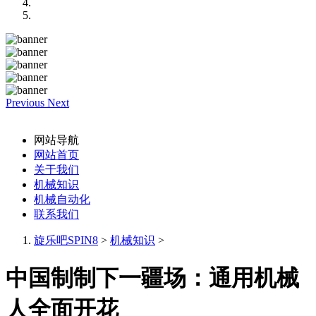
Previous
Next
网站导航
网站首页
关于我们
机械知识
机械自动化
联系我们
旋乐吧SPIN8
>
机械知识
>
中国制制下一疆场：通用机械
人全面开花